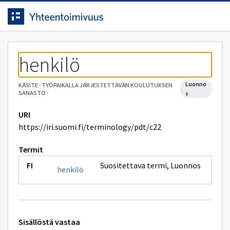
Siirrytty
Siirry suoraan sisältöön.
sivulle
henkilö
luonno
KÄSITE
·
TYÖPAIKALLA JÄRJESTETTÄVÄN KOULUTUKSEN
SANASTO
·
s
URI
https://iri.suomi.fi/terminology/pdt/c22
Termit
Suositettava termi
,
Luonnos
henkilö
Tekniset
Sisällöstä vastaa