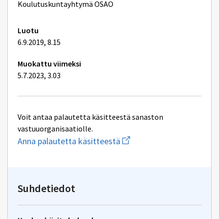
lisätiedot
Koulutuskuntayhtymä OSAO
Luotu
6.9.2019, 8.15
Muokattu viimeksi
5.7.2023, 3.03
Voit antaa palautetta käsitteestä sanaston
vastuuorganisaatiolle.
Aloita
Anna palautetta käsitteestä
uuden
sähköpostin
kirjoitus
osoitteeseen
yhteentoimivuus@dvv.fi
Suhdetiedot