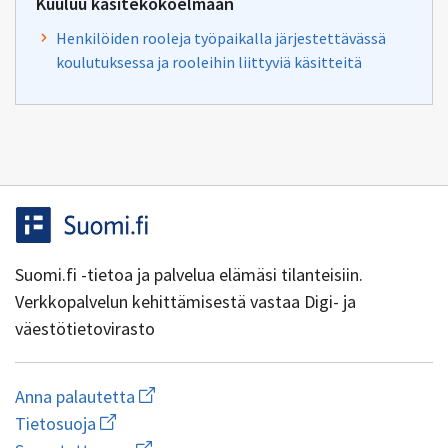
Kuuluu käsitekokoelmaan
Henkilöiden rooleja työpaikalla järjestettävässä
koulutuksessa ja rooleihin liittyviä käsitteitä
Suomi.fi -tietoa ja palvelua elämäsi tilanteisiin.
Verkkopalvelun kehittämisestä vastaa Digi- ja
väestötietovirasto
Aloita
Anna palautetta
uuden
Avaa
Tietosuoja
sähköpostin
linkki
Avaa
kirjoitus