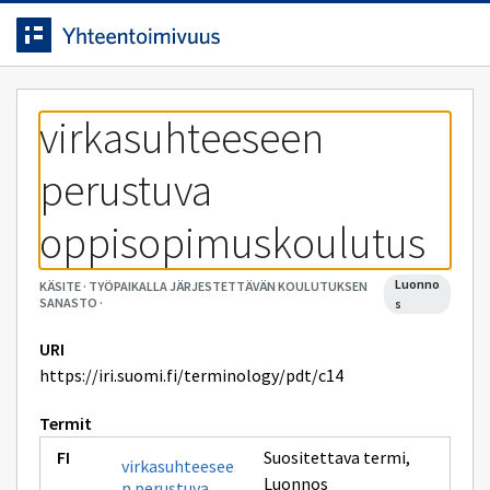
Siirrytty
Siirry suoraan sisältöön.
sivulle
virkasuhteeseen 
perustuva 
oppisopimuskoulutus
luonno
KÄSITE
·
TYÖPAIKALLA JÄRJESTETTÄVÄN KOULUTUKSEN
SANASTO
·
s
URI
https://iri.suomi.fi/terminology/pdt/c14
Termit
Suositettava termi
,
virkasuhteesee
Luonnos
n perustuva