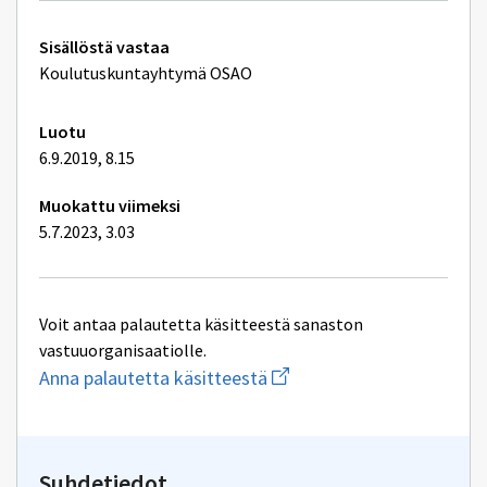
Työpaikalla
järjestettävä
Tekniset
koulutus
Sisällöstä vastaa
lisätiedot
Koulutuskuntayhtymä OSAO
Luotu
6.9.2019, 8.15
Muokattu viimeksi
5.7.2023, 3.03
Voit antaa palautetta käsitteestä sanaston
vastuuorganisaatiolle.
Aloita
Anna palautetta käsitteestä
uuden
sähköpostin
kirjoitus
osoitteeseen
yhteentoimivuus@dvv.fi
Suhdetiedot