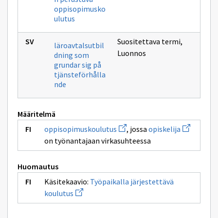
oppisopimusko
ulutus
Suositettava termi
,
läroavtalsutbil
Luonnos
dning som
grundar sig på
tjänsteförhålla
nde
Määritelmä
Avaa
Avaa
oppisopimuskoulutus
, jossa
opiskelija
uuden
uuden
on työnantajaan virkasuhteessa
ikkunan
ikkunan
sivulle
sivulle
oppisopimuskoulutus
opiskelija
Huomautus
Käsitekaavio:
Työpaikalla järjestettävä
Avaa
koulutus
uuden
ikkunan
sivulle