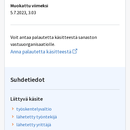
Muokattu viimeksi
5.7.2023, 3.03
Voit antaa palautetta käsitteestä sanaston
vastuuorganisaatiolle.
Aloita
Anna palautetta käsitteestä
uuden
sähköpostin
kirjoitus
osoitteeseen
yhteentoimivuus@dvv.fi
Suhdetiedot
Liittyvä käsite
työskentelyvaltio
lähetetty työntekijä
lähetetty yrittäjä