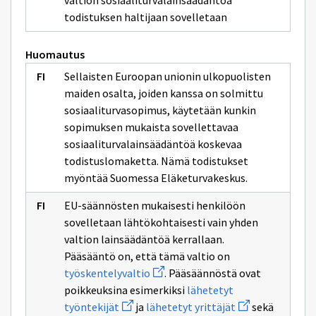
valtion sosiaaliturvalainsäädäntöä
todistuksen haltijaan sovelletaan
Huomautus
Sellaisten Euroopan unionin ulkopuolisten
maiden osalta, joiden kanssa on solmittu
sosiaaliturvasopimus, käytetään kunkin
sopimuksen mukaista sovellettavaa
sosiaaliturvalainsäädäntöä koskevaa
todistuslomaketta. Nämä todistukset
myöntää Suomessa Eläketurvakeskus.
EU-säännösten mukaisesti henkilöön
sovelletaan lähtökohtaisesti vain yhden
valtion lainsäädäntöä kerrallaan.
Pääsääntö on, että tämä valtio on
Avaa
työskentelyvaltio
. Pääsäännöstä ovat
uuden
poikkeuksina esimerkiksi
lähetetyt
ikkunan
Avaa
sivulle
Avaa
työntekijät
ja
lähetetyt yrittäjät
sekä
uuden
työskentelyvaltio
uuden