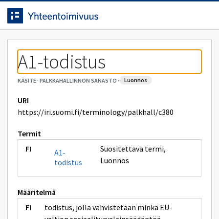
Siirrytty
Siirry suoraan sisältöön.
sivulle
A1-todistus
luonnos
KÄSITE
·
PALKKAHALLINNON SANASTO
·
URI
https://iri.suomi.fi/terminology/palkhall/c380
Termit
Suositettava termi
,
A1-
Luonnos
todistus
Määritelmä
todistus, jolla vahvistetaan minkä EU-