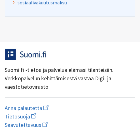
sosiaalivakuutusmaksu
Suomi.fi -tietoa ja palvelua elämäsi tilanteisiin.
Verkkopalvelun kehittämisestä vastaa Digi- ja
väestötietovirasto
Aloita
Anna palautetta
uuden
Avaa
Tietosuoja
sähköpostin
linkki
Avaa
kirjoitus
Saavutettavuus
uuteen
linkki
osoitteeseen
ikkunaan
uuteen
yhteentoimivuus@dvv.fi
wiki.dvv.fi/Tietosuojaseloste
1.0.0-44+g7ad1270
ikkunaan