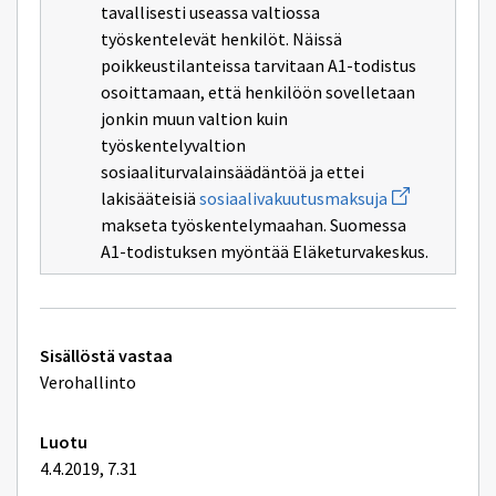
tavallisesti useassa valtiossa
ikkunan
ikkunan
sivulle
sivulle
työskentelevät henkilöt. Näissä
lähetetyt
lähetetyt
poikkeustilanteissa tarvitaan A1-todistus
työntekijät
yrittäjät
osoittamaan, että henkilöön sovelletaan
jonkin muun valtion kuin
työskentelyvaltion
sosiaaliturvalainsäädäntöä ja ettei
Avaa
lakisääteisiä
sosiaalivakuutusmaksuja
uuden
makseta työskentelymaahan. Suomessa
ikkunan
sivulle
A1-todistuksen myöntää Eläketurvakeskus.
sosiaalivakuu
Tekniset
Sisällöstä vastaa
lisätiedot
Verohallinto
Luotu
4.4.2019, 7.31