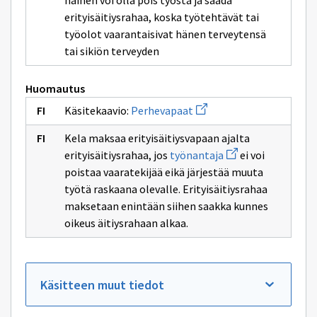
nainen voi olla pois työstä ja saada
ikkunan
sivulle
erityisäitiysrahaa, koska työtehtävät tai
perhevapaa
työolot vaarantaisivat hänen terveytensä
tai sikiön terveyden
Huomautus
Avaa
Käsitekaavio:
Perhevapaat
uuden
ikkunan
Kela maksaa erityisäitiysvapaan ajalta
sivulle
Avaa
Perhevapaat
erityisäitiysrahaa, jos
työnantaja
ei voi
uuden
poistaa vaaratekijää eikä järjestää muuta
ikkunan
sivulle
työtä raskaana olevalle. Erityisäitiysrahaa
työnantaja
maksetaan enintään siihen saakka kunnes
oikeus äitiysrahaan alkaa.
Käsitteen muut tiedot