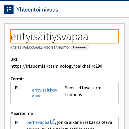
Siirrytty
Siirry suoraan sisältöön.
sivulle
erityisäitiysvapaa
luonnos
KÄSITE
·
PALKKAHALLINNON SANASTO
·
URI
https://iri.suomi.fi/terminology/palkhall/c290
Termit
Suositettava termi
,
erityisäitiysv
Luonnos
apaa
Määritelmä
Avaa
perhevapaa
, jonka aikana raskaana oleva
uuden