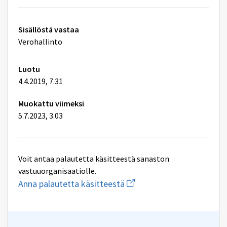
Tekniset
Sisällöstä vastaa
lisätiedot
Verohallinto
Luotu
4.4.2019, 7.31
Muokattu viimeksi
5.7.2023, 3.03
Voit antaa palautetta käsitteestä sanaston
vastuuorganisaatiolle.
Aloita
Anna palautetta käsitteestä
uuden
sähköpostin
kirjoitus
osoitteeseen
yhteentoimivuus@dvv.fi