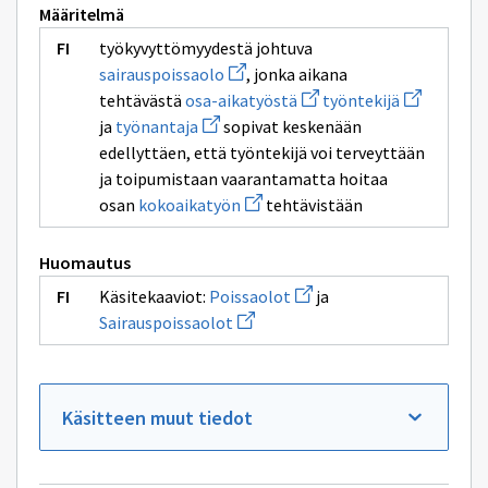
Määritelmä
työkyvyttömyydestä johtuva
Avaa
sairauspoissaolo
, jonka aikana
uuden
Avaa
Avaa
tehtävästä
osa-aikatyöstä
työntekijä
ikkunan
uuden
uuden
Avaa
sivulle
ja
työnantaja
sopivat keskenään
ikkunan
ikkunan
uuden
sairauspoissaolo
sivulle
sivulle
edellyttäen, että työntekijä voi terveyttään
ikkunan
osa-
työntekijä
sivulle
ja toipumistaan vaarantamatta hoitaa
aikatyöstä
työnantaja
Avaa
osan
kokoaikatyön
tehtävistään
uuden
ikkunan
sivulle
Huomautus
kokoaikatyön
Avaa
Käsitekaaviot:
Poissaolot
ja
uuden
Avaa
Sairauspoissaolot
ikkunan
uuden
sivulle
ikkunan
Poissaolot
sivulle
Sairauspoissaolot
Käsitteen muut tiedot