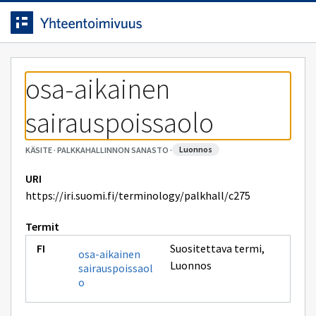
Siirrytty
Siirry suoraan sisältöön.
sivulle
osa-aikainen 
sairauspoissaolo
luonnos
KÄSITE
·
PALKKAHALLINNON SANASTO
·
URI
https://iri.suomi.fi/terminology/palkhall/c275
Termit
Suositettava termi
,
osa-aikainen
Luonnos
sairauspoissaol
o