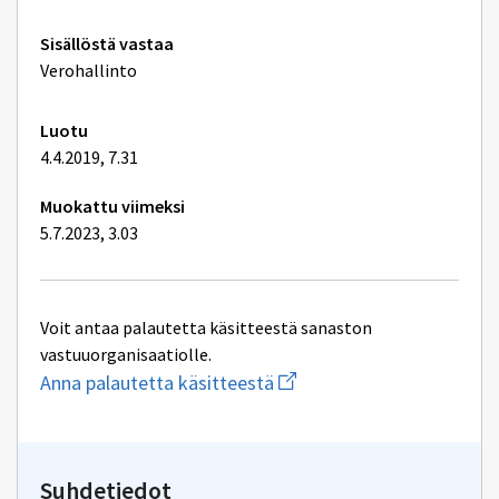
Tekniset
Sisällöstä vastaa
lisätiedot
Verohallinto
Luotu
4.4.2019, 7.31
Muokattu viimeksi
5.7.2023, 3.03
Voit antaa palautetta käsitteestä sanaston
vastuuorganisaatiolle.
Aloita
Anna palautetta käsitteestä
uuden
sähköpostin
kirjoitus
osoitteeseen
yhteentoimivuus@dvv.fi
Suhdetiedot