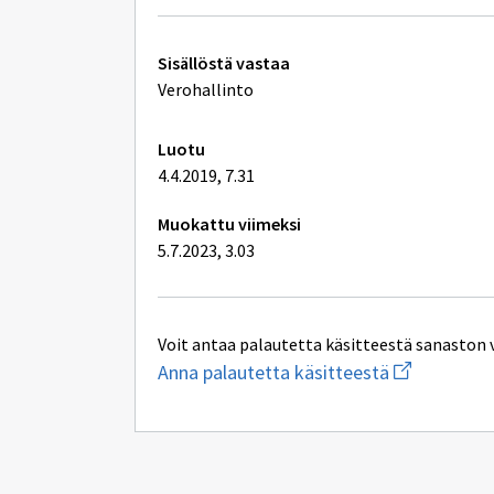
Tekniset
Sisällöstä vastaa
lisätiedot
Verohallinto
Luotu
4.4.2019, 7.31
Muokattu viimeksi
5.7.2023, 3.03
Voit antaa palautetta käsitteestä sanaston 
Aloita
Anna palautetta käsitteestä
uuden
sähköpostin
kirjoitus
osoitteesee
yhteentoimi