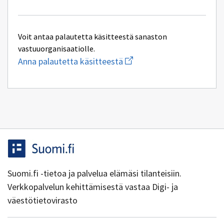
Voit antaa palautetta käsitteestä sanaston
vastuuorganisaatiolle.
Aloita
Anna palautetta käsitteestä
uuden
sähköpostin
kirjoitus
osoitteeseen
jaakko.martikainen@gofo
Suomi.fi -tietoa ja palvelua elämäsi tilanteisiin.
Verkkopalvelun kehittämisestä vastaa Digi- ja
väestötietovirasto