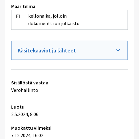
Määritelmä
kellonaika, jolloin
dokumentti on julkaistu
Käsitekaaviot ja lähteet
Tekniset
Sisällöstä vastaa
lisätiedot
Verohallinto
Luotu
2.5.2024, 8.06
Muokattu viimeksi
7.12.2024, 16.02