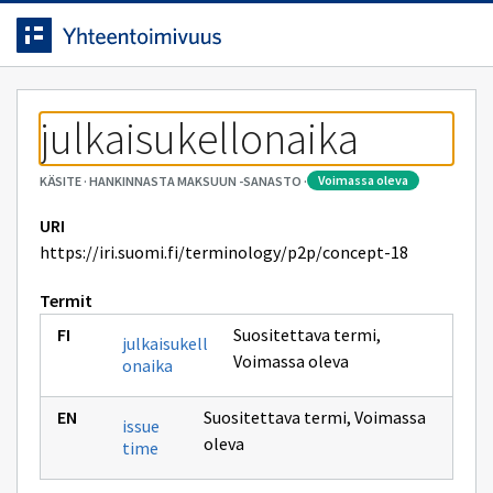
Siirrytty
Siirry suoraan sisältöön.
sivulle
voimassa oleva
KÄSITE
·
HANKINNASTA MAKSUUN -SANASTO
·
URI
https://iri.suomi.fi/terminology/p2p/concept-18
Termit
Suositettava termi
,
julkaisukell
Voimassa oleva
onaika
Suositettava termi
,
Voimassa
issue
oleva
time