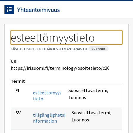
Siirrytty
Siirry suoraan sisältöön.
sivulle
esteettömyystieto
luonnos
KÄSITE
·
OSOITETIETOJÄRJESTELMÄN SANASTO
·
URI
https://iri.suomi.fi/terminology/osoitetieto/c26
Termit
Suositettava termi
,
esteettömyys
Luonnos
tieto
Suositettava termi
,
tillgänglighetsi
Luonnos
nformation