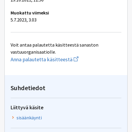
Muokattu viimeksi
5.7.2023, 3.03
Voit antaa palautetta käsitteestä sanaston
vastuuorganisaatiolle.
Aloita
Anna palautetta käsitteestä
uuden
sähköpostin
kirjoitus
osoitteeseen
yhteentoimivuus@dvv.fi
Suhdetiedot
Liittyvä käsite
sisäänkäynti