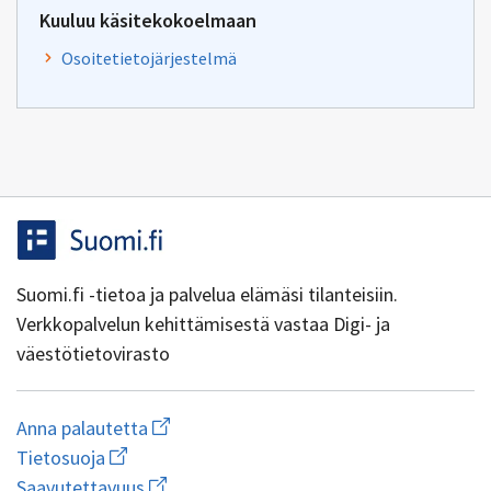
Kuuluu käsitekokoelmaan
Osoitetietojärjestelmä
Suomi.fi -tietoa ja palvelua elämäsi tilanteisiin.
Verkkopalvelun kehittämisestä vastaa Digi- ja
väestötietovirasto
Aloita
Anna palautetta
uuden
Avaa
Tietosuoja
sähköpostin
linkki
Avaa
kirjoitus
Saavutettavuus
uuteen