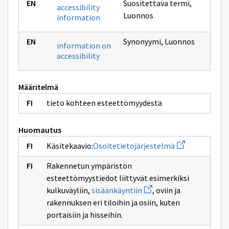
Suositettava termi
,
accessibility
Luonnos
information
Synonyymi
,
Luonnos
information on
accessibility
Määritelmä
tieto kohteen esteettömyydestä
Huomautus
Avaa
Käsitekaavio:
Osoitetietojärjestelmä
uuden
ikkunan
Rakennetun ympäristön
sivulle
Osoitetietojär
esteettömyystiedot liittyvät esimerkiksi
Avaa
kulkuväyliin,
sisäänkäyntiin
, oviin ja
uuden
rakennuksen eri tiloihin ja osiin, kuten
ikkunan
sivulle
portaisiin ja hisseihin.
sisäänkäyntiin