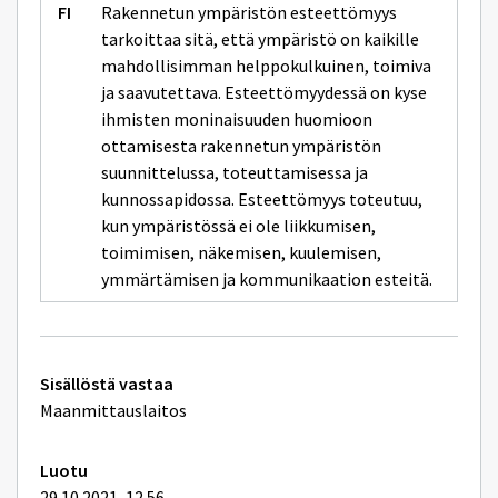
Rakennetun ympäristön esteettömyys
tarkoittaa sitä, että ympäristö on kaikille
mahdollisimman helppokulkuinen, toimiva
ja saavutettava. Esteettömyydessä on kyse
ihmisten moninaisuuden huomioon
ottamisesta rakennetun ympäristön
suunnittelussa, toteuttamisessa ja
kunnossapidossa. Esteettömyys toteutuu,
kun ympäristössä ei ole liikkumisen,
toimimisen, näkemisen, kuulemisen,
ymmärtämisen ja kommunikaation esteitä.
Tekniset
Sisällöstä vastaa
lisätiedot
Maanmittauslaitos
Luotu
29.10.2021, 12.56