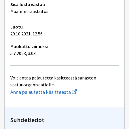
Tekniset
Sisällöstä vastaa
lisätiedot
Maanmittauslaitos
Luotu
29.10.2021, 12.56
Muokattu viimeksi
5.7.2023, 3.03
Voit antaa palautetta käsitteestä sanaston
vastuuorganisaatiolle.
Aloita
Anna palautetta käsitteestä
uuden
sähköpostin
kirjoitus
osoitteeseen
yhteentoimivuus@dvv.fi
Suhdetiedot