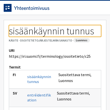
Siirrytty
Siirry suoraan sisältöön.
sivulle
sisäänkäynnin tunnus
luonnos
KÄSITE
·
OSOITETIETOJÄRJESTELMÄN SANASTO
·
URI
https://iri.suomi.fi/terminology/osoitetieto/c25
Termit
Suositettava termi
,
sisäänkäynnin
Luonnos
tunnus
Suositettava termi
,
entréidentifik
Luonnos
ation