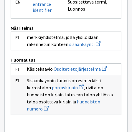
Suositettava termi
,
entrance
Luonnos
identifier
Määritelmä
merkkiyhdistelmä, jolla yksilöidään
Avaa
rakennetun kohteen
sisäänkäynti
uuden
ikkunan
sivulle
Huomautus
sisäänkäynti
Avaa
Käsitekaavio:
Osoitetietojärjestelmä
uuden
ikkunan
Sisäänkäynnin tunnus on esimerkiksi
sivulle
Avaa
Osoitetietojär
kerrostalon
porraskirjain
, rivitalon
uuden
huoneiston kirjain tai usean talon yhtiössä
ikkunan
sivulle
taloa osoittava kirjain ja
huoneiston
porraskirjain
Avaa
numero
.
uuden
ikkunan
sivulle
huoneiston
numero