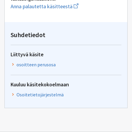
Aloita
Anna palautetta käsitteestä
uuden
sähköpostin
kirjoitus
osoitteeseen
yhteentoimivuus@dvv.fi
Suhdetiedot
Liittyvä käsite
osoitteen perusosa
Kuuluu käsitekokoelmaan
Osoitetietojärjestelmä