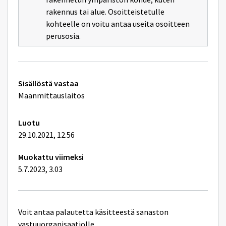
rakennus tai alue. Osoitteistetulle
kohteelle on voitu antaa useita osoitteen
perusosia.
Tekniset
Sisällöstä vastaa
lisätiedot
Maanmittauslaitos
Luotu
29.10.2021, 12.56
Muokattu viimeksi
5.7.2023, 3.03
Voit antaa palautetta käsitteestä sanaston
vastuuorganisaatiolle.