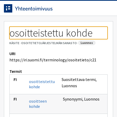
Siirrytty
Siirry suoraan sisältöön.
sivulle
osoitteistettu kohde
luonnos
KÄSITE
·
OSOITETIETOJÄRJESTELMÄN SANASTO
·
URI
https://iri.suomi.fi/terminology/osoitetieto/c21
Termit
Suositettava termi
,
osoitteistettu
Luonnos
kohde
Synonyymi
,
Luonnos
osoitteen
kohde