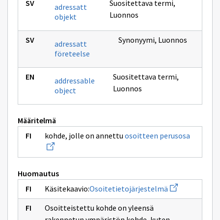
Suositettava termi
,
adressatt
Luonnos
objekt
Synonyymi
,
Luonnos
adressatt
företeelse
Suositettava termi
,
addressable
Luonnos
object
Määritelmä
Avaa
kohde, jolle on annettu
osoitteen perusosa
uuden
ikkunan
sivulle
osoittee
perusosa
Huomautus
Avaa
Käsitekaavio:
Osoitetietojärjestelmä
uuden
ikkunan
Osoitteistettu kohde on yleensä
sivulle
Osoitetietojär
rakennetun ympäristön kohde, kuten