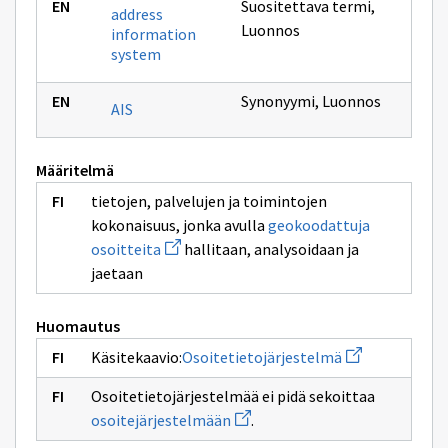
Suositettava termi
,
address
Luonnos
information
system
Synonyymi
,
Luonnos
AIS
Määritelmä
tietojen, palvelujen ja toimintojen
kokonaisuus, jonka avulla
geokoodattuja
Avaa
osoitteita
hallitaan, analysoidaan ja
uuden
jaetaan
ikkunan
sivulle
geokoodattuja
osoitteita
Huomautus
Avaa
Käsitekaavio:
Osoitetietojärjestelmä
uuden
ikkunan
Osoitetietojärjestelmää ei pidä sekoittaa
sivulle
Avaa
Osoitetietojär
osoitejärjestelmään
.
uuden
ikkunan