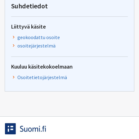
yhteentoimivuus@dvv.fi
Suhdetiedot
Liittyvä käsite
geokoodattu osoite
osoitejärjestelmä
Kuuluu käsitekokoelmaan
Osoitetietojärjestelmä