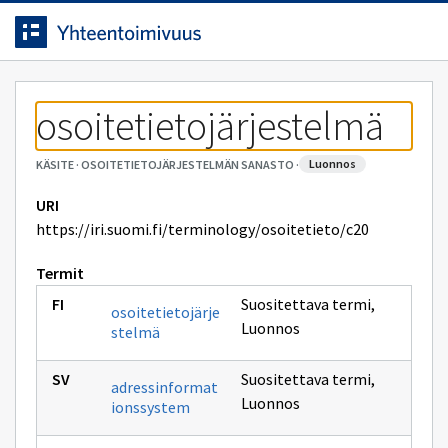
Siirrytty
Siirry suoraan sisältöön.
sivulle
osoitetietojärjestelmä
luonnos
KÄSITE
·
OSOITETIETOJÄRJESTELMÄN SANASTO
·
URI
https://iri.suomi.fi/terminology/osoitetieto/c20
Termit
Suositettava termi
,
osoitetietojärje
Luonnos
stelmä
Suositettava termi
,
adressinformat
Luonnos
ionssystem