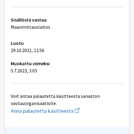
sivulle
osoitejärjestelmään
Tekniset
Sisällöstä vastaa
lisätiedot
Maanmittauslaitos
Luotu
29.10.2021, 12.56
Muokattu viimeksi
5.7.2023, 3.03
Voit antaa palautetta käsitteestä sanaston
vastuuorganisaatiolle.
Aloita
Anna palautetta käsitteestä
uuden
sähköpostin
kirjoitus
osoitteeseen