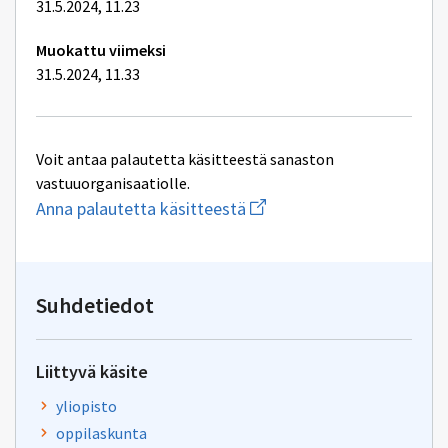
31.5.2024, 11.23
Muokattu viimeksi
31.5.2024, 11.33
Voit antaa palautetta käsitteestä sanaston
vastuuorganisaatiolle.
Aloita
Anna palautetta käsitteestä
uuden
sähköpostin
kirjoitus
osoitteeseen
oksa-
Suhdetiedot
palaute@postit.csc.fi
Liittyvä käsite
yliopisto
oppilaskunta