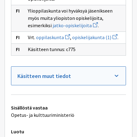
sivulle
tilauskoulutukseen
Ylioppilaskunta voi hyväksyä jäsenikseen
myös muita yliopiston opiskelijoita,
Avaa
esimerkiksi
jatko-opiskelijoita
.
uuden
ikkunan
Avaa
Avaa
Vrt.
oppilaskunta
,
opiskelijakunta (1)
.
sivulle
uuden
uuden
jatko-
ikkunan
ikkunan
opiskelijoita
Käsitteen tunnus: c775
sivulle
sivulle
oppilaskunta
opiskelijaku
(1)
Käsitteen muut tiedot
Tekniset
Sisällöstä vastaa
lisätiedot
Opetus- ja kulttuuriministeriö
Luotu