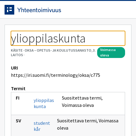
Siirrytty
Siirry suoraan sisältöön.
sivulle
ylioppilaskunta
voimassa
KÄSITE
·
OKSA – OPETUS- JA KOULUTUSSANASTO, 3.
LAITOS
·
oleva
URI
https://iri.suomi.fi/terminology/oksa/c775
Termit
Suositettava termi
,
ylioppilas
Voimassa oleva
kunta
Suositettava termi
,
Voimassa
student
oleva
kår