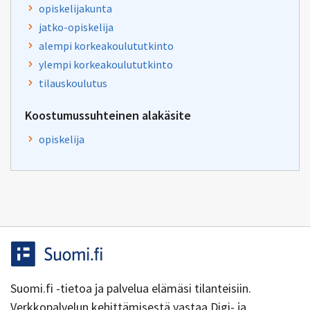
opiskelijakunta
jatko-opiskelija
alempi korkeakoulututkinto
ylempi korkeakoulututkinto
tilauskoulutus
Koostumussuhteinen alakäsite
opiskelija
Suomi.fi -tietoa ja palvelua elämäsi tilanteisiin.
Verkkopalvelun kehittämisestä vastaa Digi- ja