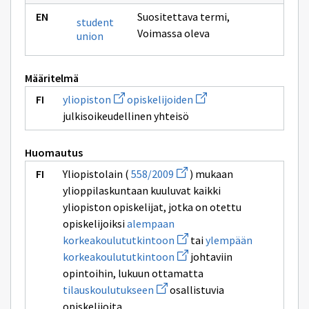
Suositettava termi
,
student
Voimassa oleva
union
Määritelmä
Avaa
Avaa
yliopiston
opiskelijoiden
uuden
uuden
julkisoikeudellinen yhteisö
ikkunan
ikkunan
sivulle
sivulle
yliopiston
opiskelijoiden
Huomautus
Avaa
Yliopistolain (
558/2009
) mukaan
uuden
ylioppilaskuntaan kuuluvat kaikki
ikkunan
sivulle
yliopiston opiskelijat, jotka on otettu
558/2009
opiskelijoiksi
alempaan
Avaa
korkeakoulututkintoon
tai
ylempään
uuden
Avaa
korkeakoulututkintoon
johtaviin
ikkunan
uuden
sivulle
opintoihin, lukuun ottamatta
ikkunan
alempaan
Avaa
sivulle
tilauskoulutukseen
osallistuvia
korkeakoulututkintoon
uuden
ylempään
opiskelijoita.
ikkunan
korkeakoulututkintoon