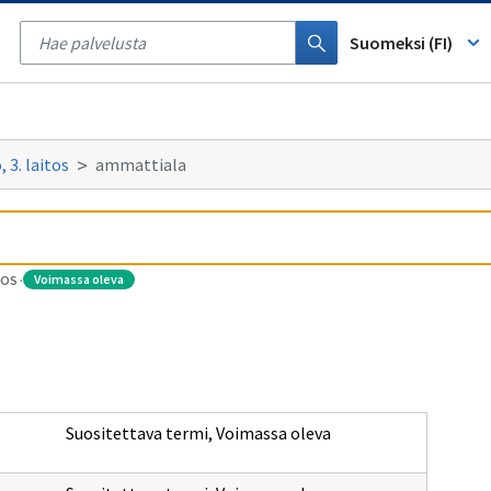
Tyhjennä
haku
Suomeksi (FI)
 3. laitos
ammattiala
voimassa oleva
TOS
·
Suositettava termi
,
Voimassa oleva