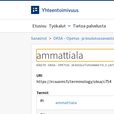
Siirrytty
Siirry suoraan sisältöön.
sivulle
Etusivu
Työkalut
Tietoa palvelusta
Sanastot
OKSA – Opetus- ja koulutussanasto,
ammattiala
KÄSITE
·
OKSA – OPETUS- JA KOULUTUSSANASTO, 3. LAI
URI
https://iri.suomi.fi/terminology/oksa/c754
Termit
ammattiala