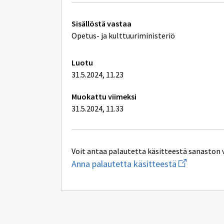
Tekniset
Sisällöstä vastaa
lisätiedot
Opetus- ja kulttuuriministeriö
Luotu
31.5.2024, 11.23
Muokattu viimeksi
31.5.2024, 11.33
Voit antaa palautetta käsitteestä sanaston 
Aloita
Anna palautetta käsitteestä
uuden
sähköpostin
kirjoitus
osoitteesee
oksa-
palaute@post