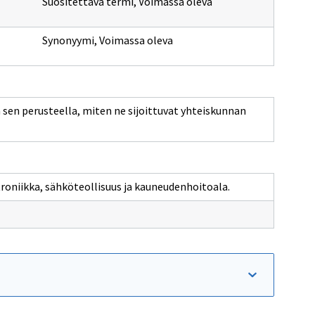
Suositettava termi
,
Voimassa oleva
Synonyymi
,
Voimassa oleva
n sen perusteella, miten ne sijoittuvat yhteiskunnan
roniikka, sähköteollisuus ja kauneudenhoitoala.