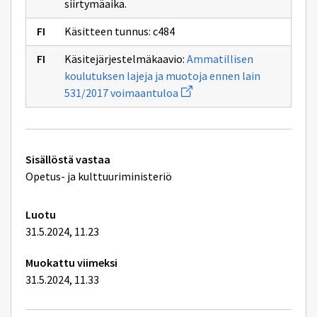
sivulle
siirtymäaika.
531/2017
Käsitteen tunnus: c484
Käsitejärjestelmäkaavio:
Ammatillisen
koulutuksen lajeja ja muotoja ennen lain
Avaa
531/2017 voimaantuloa
uuden
ikkunan
sivulle
Ammatillisen
koulutuksen
Tekniset
lajeja
Sisällöstä vastaa
ja
lisätiedot
Opetus- ja kulttuuriministeriö
muotoja
ennen
lain
531/2017
Luotu
voimaantuloa
31.5.2024, 11.23
Muokattu viimeksi
31.5.2024, 11.33