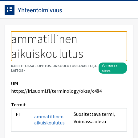
Siirrytty
Siirry suoraan sisältöön.
sivulle
ammatillinen 
aikuiskoulutus
voimassa
KÄSITE
·
OKSA – OPETUS- JA KOULUTUSSANASTO, 3.
LAITOS
·
oleva
URI
https://iri.suomi.fi/terminology/oksa/c484
Termit
Suositettava termi
,
ammatillinen
Voimassa oleva
aikuiskoulutus