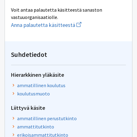
Voit antaa palautetta käsitteestä sanaston
vastuuorganisaatiolle.
Aloita
Anna palautetta käsitteestä
uuden
sähköpostin
kirjoitus
osoitteeseen
oksa-
Suhdetiedot
palaute@postit.csc.fi
Hierarkkinen yläkäsite
ammatillinen koulutus
koulutusmuoto
Liittyvä käsite
ammatillinen perustutkinto
ammattitutkinto
erikoisammattitutkinto