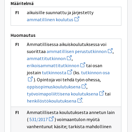
Määritelmä
aikuisille suunnattu ja järjestetty
Avaa
ammatillinen koulutus
uuden
ikkunan
sivulle
Huomautus
ammatillinen
koulutus
Ammatillisessa aikuiskoulutuksessa voi
Avaa
suorittaa
ammatillisen perustutkinnon
,
uuden
Avaa
ammattitutkinnon
,
ikkunan
uuden
Avaa
sivulle
erikoisammattitutkinnon
tai osan
ikkunan
uuden
ammatillise
sivulle
Avaa
Avaa
jostain
tutkinnosta
(ks.
tutkinnon osa
ikkunan
perustutkin
ammattitutkinnon
uuden
uuden
sivulle
). Opintoja voi tehdä työn ohessa,
ikkunan
ikkunan
erikoisammattitutkinnon
sivulle
Avaa
sivulle
oppisopimuskoulutuksena
,
tutkinnosta
uuden
tutkinnon
Avaa
työvoimapoliittisena koulutuksena
tai
ikkunan
osa
uuden
Avaa
sivulle
henkilöstökoulutuksena
.
ikkunan
uuden
oppisopimuskoulutuksen
sivulle
ikkunan
työvoimapoliitt
Ammatillisesta koulutuksesta annetun lain
sivulle
koulutuksena
Avaa
henkilöstökoulutuksena
(
531/2017
) voimaantulon myötä
uuden
vanhentunut käsite; tarkista mahdollinen
ikkunan