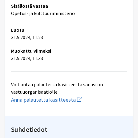
Tekniset
Sisällöstä vastaa
lisätiedot
Opetus- ja kulttuuriministeriö
Luotu
31.5.2024, 11.23
Muokattu viimeksi
31.5.2024, 11.33
Voit antaa palautetta käsitteestä sanaston
vastuuorganisaatiolle.
Aloita
Anna palautetta käsitteestä
uuden
sähköpostin
kirjoitus
osoitteeseen
oksa-
Suhdetiedot
palaute@postit.csc.fi