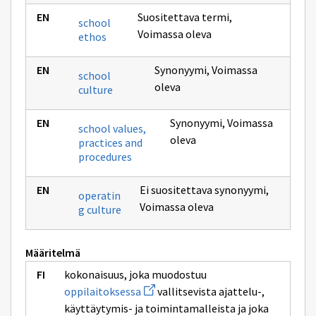
Suositettava termi
,
school
Voimassa oleva
ethos
Synonyymi
,
Voimassa
school
oleva
culture
Synonyymi
,
Voimassa
school values,
oleva
practices and
procedures
Ei suositettava synonyymi
,
operatin
Voimassa oleva
g culture
Määritelmä
kokonaisuus, joka muodostuu
Avaa
oppilaitoksessa
vallitsevista ajattelu-,
uuden
käyttäytymis- ja toimintamalleista ja joka
ikkunan