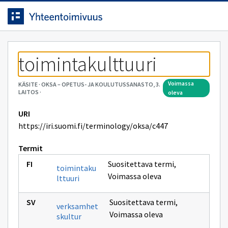
Siirrytty
Siirry suoraan sisältöön.
sivulle
toimintakulttuuri
voimassa
KÄSITE
·
OKSA – OPETUS- JA KOULUTUSSANASTO, 3.
LAITOS
·
oleva
URI
https://iri.suomi.fi/terminology/oksa/c447
Termit
Suositettava termi
,
toimintaku
Voimassa oleva
lttuuri
Suositettava termi
,
verksamhet
Voimassa oleva
skultur