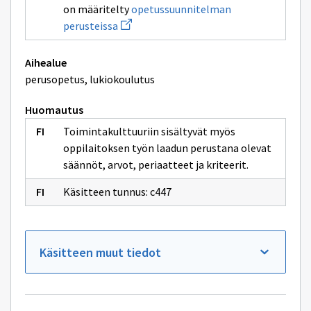
sivulle
on määritelty
opetussuunnitelman
oppilaitoksessa
Avaa
perusteissa
uuden
ikkunan
sivulle
Aihealue
opetussuunnitelman
perusteissa
perusopetus, lukiokoulutus
Huomautus
Toimintakulttuuriin sisältyvät myös
oppilaitoksen työn laadun perustana olevat
säännöt, arvot, periaatteet ja kriteerit.
Käsitteen tunnus: c447
Käsitteen muut tiedot