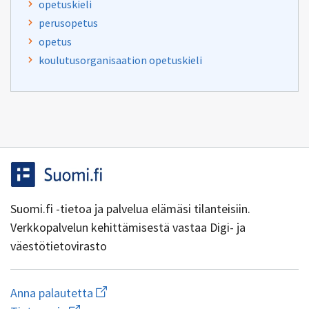
opetuskieli
perusopetus
opetus
koulutusorganisaation opetuskieli
Suomi.fi -tietoa ja palvelua elämäsi tilanteisiin.
Verkkopalvelun kehittämisestä vastaa Digi- ja
väestötietovirasto
Aloita
Anna palautetta
uuden
Avaa