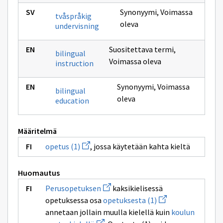
Synonyymi
,
Voimassa
tvåspråkig
oleva
undervisning
Suositettava termi
,
bilingual
Voimassa oleva
instruction
Synonyymi
,
Voimassa
bilingual
oleva
education
Määritelmä
Avaa
opetus (1)
, jossa käytetään kahta kieltä
uuden
ikkunan
sivulle
Huomautus
opetus
(1)
Avaa
Perusopetuksen
kaksikielisessä
uuden
Avaa
opetuksessa osa
opetuksesta (1)
ikkunan
uuden
sivulle
annetaan jollain muulla kielellä kuin
koulun
ikkunan
Perusopetuksen
Avaa
sivulle