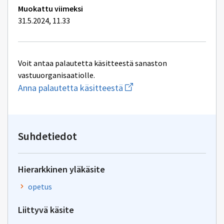
Muokattu viimeksi
31.5.2024, 11.33
Voit antaa palautetta käsitteestä sanaston
vastuuorganisaatiolle.
Aloita
Anna palautetta käsitteestä
uuden
sähköpostin
kirjoitus
osoitteeseen
oksa-
Suhdetiedot
palaute@postit.csc.fi
Hierarkkinen yläkäsite
opetus
Liittyvä käsite