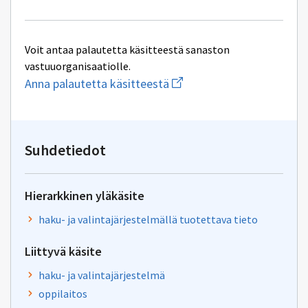
Voit antaa palautetta käsitteestä sanaston
vastuuorganisaatiolle.
Aloita
Anna palautetta käsitteestä
uuden
sähköpostin
kirjoitus
osoitteeseen
oksa-
Suhdetiedot
palaute@postit.csc.fi
Hierarkkinen yläkäsite
haku- ja valintajärjestelmällä tuotettava tieto
Liittyvä käsite
haku- ja valintajärjestelmä
oppilaitos