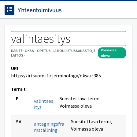
Siirrytty
Siirry suoraan sisältöön.
sivulle
valintaesitys
voimassa
KÄSITE
·
OKSA – OPETUS- JA KOULUTUSSANASTO, 3.
LAITOS
·
oleva
URI
https://iri.suomi.fi/terminology/oksa/c385
Termit
Suositettava termi
,
valintaes
Voimassa oleva
itys
Suositettava termi
,
antagningsfra
Voimassa oleva
mställning