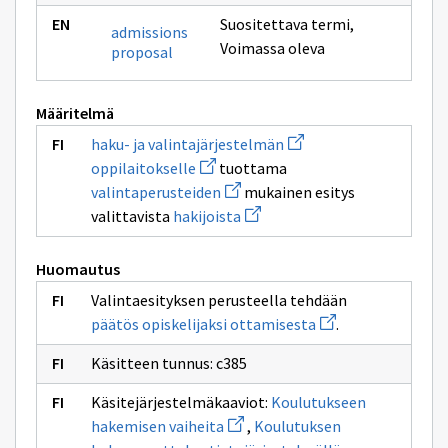
Suositettava termi
,
admissions
Voimassa oleva
proposal
Määritelmä
Avaa
haku- ja valintajärjestelmän
uuden
Avaa
oppilaitokselle
tuottama
ikkunan
uuden
Avaa
sivulle
valintaperusteiden
mukainen esitys
ikkunan
uuden
haku-
sivulle
Avaa
valittavista
hakijoista
ikkunan
ja
oppilaitokselle
uuden
sivulle
valintajärjestelmän
ikkunan
valintaperusteiden
sivulle
Huomautus
hakijoista
Valintaesityksen perusteella tehdään
Avaa
päätös opiskelijaksi ottamisesta
.
uuden
ikkunan
Käsitteen tunnus: c385
sivulle
päätös
opiskelijaksi
Käsitejärjestelmäkaaviot:
Koulutukseen
ottamisesta
Avaa
hakemisen vaiheita
,
Koulutuksen
uuden