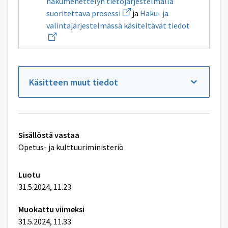
hakumenettelyn tietojärjestelmällä
ikkunan
sivulle
Avaa
suoritettava prosessi
ja
Haku- ja
Koulutukseen
uuden
Avaa
valintajärjestelmässä käsiteltävät tiedot
hakemisen
ikkunan
uuden
vaiheita
sivulle
ikkunan
Koulutuksen
sivulle
hakumenettelyn
Haku-
tietojärjestelmällä
ja
suoritettava
valintajär
prosessi
käsiteltäv
Käsitteen muut tiedot
tiedot
Tekniset
Sisällöstä vastaa
lisätiedot
Opetus- ja kulttuuriministeriö
Luotu
31.5.2024, 11.23
Muokattu viimeksi
31.5.2024, 11.33