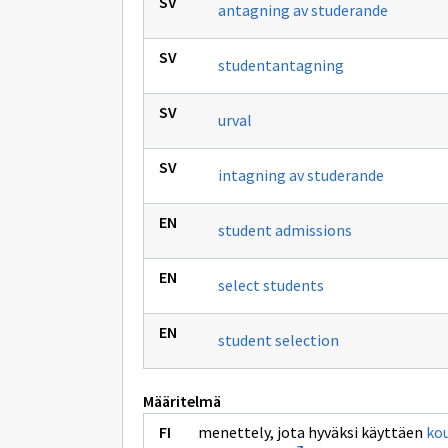
antagning av studerande
studentantagning
urval
intagning av studerande
student admissions
select students
student selection
Määritelmä
menettely, jota hyväksi käyttäen
kou