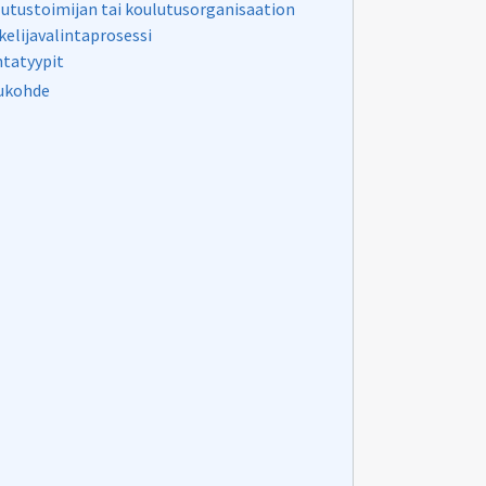
utustoimijan tai koulutusorganisaation
kelijavalintaprosessi
ntatyypit
ukohde