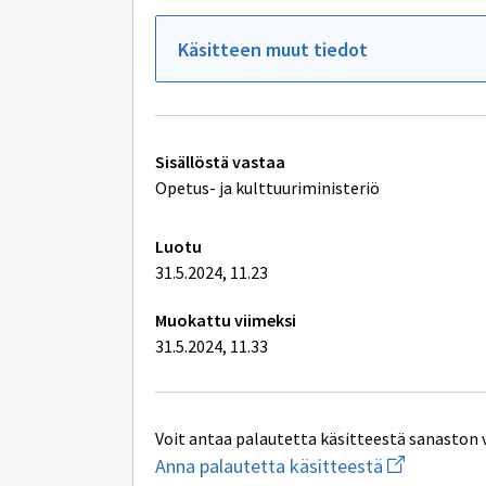
sivulle
tai
Ilmoittaut
koulutusor
opiskelijav
Käsitteen muut tiedot
Tekniset
Sisällöstä vastaa
lisätiedot
Opetus- ja kulttuuriministeriö
Luotu
31.5.2024, 11.23
Muokattu viimeksi
31.5.2024, 11.33
Voit antaa palautetta käsitteestä sanaston 
Aloita
Anna palautetta käsitteestä
uuden