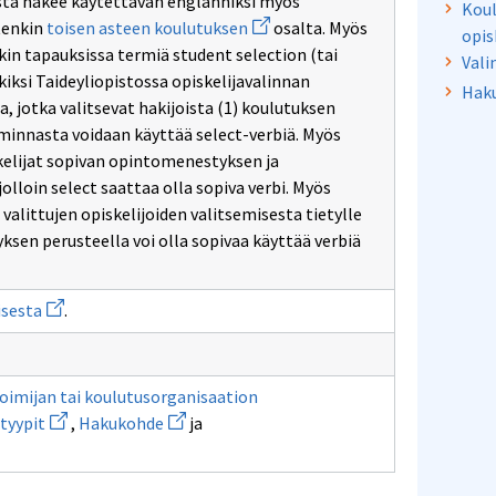
asta näkee käytettävän englanniksi myös
Koul
asteen
Avaa
etenkin
toisen asteen koulutuksen
osalta. Myös
koulutuksen
opis
uuden
kin tapauksissa termiä student selection (tai
ikkunan
Vali
sivulle
kiksi Taideyliopistossa opiskelijavalinnan
Hak
toisen
a, jotka valitsevat hakijoista (1) koulutuksen
asteen
koulutuksen
iminnasta voidaan käyttää select-verbiä. Myös
skelijat sopivan opintomenestyksen ja
lloin select saattaa olla sopiva verbi. Myös
valittujen opiskelijoiden valitsemisesta tietylle
ksen perusteella voi olla sopivaa käyttää verbiä
Avaa
isesta
.
uuden
ikkunan
sivulle
päätös
opiskelijaksi
oimijan tai koulutusorganisaation
ottamisesta
Avaa
Avaa
tyypit
,
Hakukohde
ja
uuden
uuden
ikkunan
ikkunan
sivulle
sivulle
imijan
Valintatyypit
Hakukohde