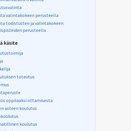
stusvalinta
nta valintakokeen perusteella
nta todistusten ja valintakokeen
ispisteiden perusteella
vä käsite
utustoimija
ja
kelija
utuksen toteutus
emus
ntaperuste
ös oppilaaksi ottamisesta
en asteen koulutus
okoulutus
tillinen koulutus