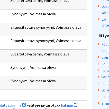
Suositettava termi
,
Voimassa oleva
todi
vali
Synonyymi
,
Voimassa oleva
vali
yhte
Ei suositettava synonyymi
,
Voimassa oleva
Liitty
Ei suositettava synonyymi
,
Voimassa oleva
koul
haki
Suositettava termi
,
Voimassa oleva
opis
koul
Synonyymi
,
Voimassa oleva
hak
vali
Synonyymi
,
Voimassa oleva
päät
tois
luki
amma
Avaa
Avaa
lutustoimija
valitsee ja/tai ottaa
hakijan
uuden
uuden