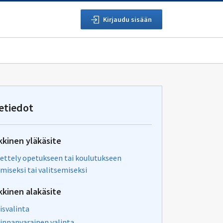
Kirjaudu sisään
etiedot
kkinen yläkäsite
ttely opetukseen tai koulutukseen
miseksi tai valitsemiseksi
kkinen alakäsite
isvalinta
innanvarainen valinta