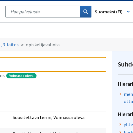
Tyhjennä
haku
Suomeksi (FI)
 3. laitos
opiskelijavalinta
Suhd
voimassa oleva
TOS
·
Hierar
mene
otta
Hierar
Suositettava termi
,
Voimassa oleva
yhte
hark