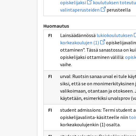
Avaa
opiskelijaksi
koulutuksen toteut
uuden
Avaa
valintaperusteiden
perusteella
ikkunan
uuden
sivulle
ikkunan
opiskelijaksi
sivulle
Huomautus
valintaperusteid
A
Lainsäädännössä
lukiokoulutuksen
u
Avaa
korkeakoulujen (1)
opiskelijavali
i
uuden
s
ottaminen”. Tässä sanastossa on kuit
ikkunan
l
sivulle
opiskelijaksi ottaminen välillä:
opisk
korkeakoulujen
vaihe.
(1)
urval: Ruotsin sanaa urval ei tule k
siksi, että se on monimerkityksinen 
valikoimaan, otantaan ja otokseen. 
käytetään, esimerkiksi urvalsprov (v
student admissions: Termi student a
opiskelijavalinta-käsitteelle niin
toi
korkeakoulujenkin (1) osalta.