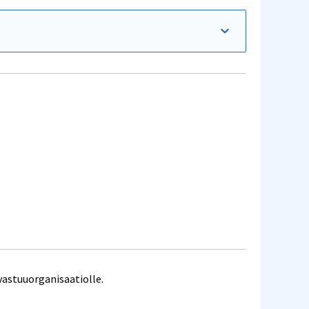
umiskäsitteitä
ganisaation
alintaprosessi
vastuuorganisaatiolle.