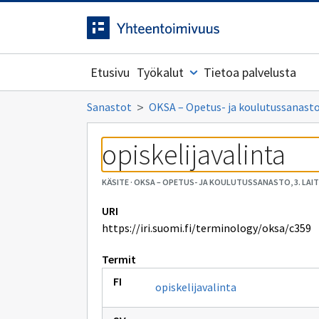
Siirrytty
Siirry suoraan sisältöön.
sivulle
Etusivu
Työkalut
Tietoa palvelusta
Sanastot
OKSA – Opetus- ja koulutussanasto,
opiskelijavalinta
KÄSITE
·
OKSA – OPETUS- JA KOULUTUSSANASTO, 3. LAI
URI
https://iri.suomi.fi/terminology/oksa/c359
Termit
opiskelijavalinta