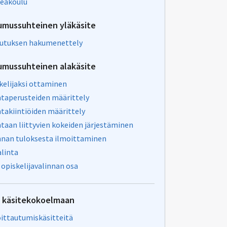
eakoulu
umussuhteinen yläkäsite
utuksen hakumenettely
umussuhteinen alakäsite
kelijaksi ottaminen
ntaperusteiden määrittely
ntakiintiöiden määrittely
ntaan liittyvien kokeiden järjestäminen
nnan tuloksesta ilmoittaminen
alinta
opiskelijavalinnan osa
u käsitekokoelmaan
ittautumiskäsitteitä