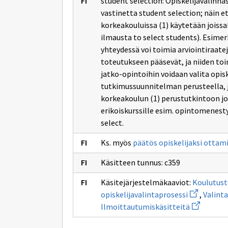
student selection: Opiskelijavalinn
vastinetta student selection; näin 
korkeakouluissa (1) käytetään joissa
ilmausta to select students). Esimer
yhteydessä voi toimia arviointiraatej
toteutukseen pääsevät, ja niiden to
jatko-opintoihin voidaan valita opi
tutkimussuunnitelman perusteella, jo
korkeakoulun (1) perustutkintoon jo 
erikoiskurssille esim. opintomenesty
select.
Ks. myös
päätös opiskelijaksi ottam
Käsitteen tunnus: c359
Käsitejärjestelmäkaaviot:
Koulutust
Avaa
opiskelijavalintaprosessi
,
Valinta
uuden
Avaa
Ilmoittautumiskäsitteitä
ikkunan
uuden
sivulle
ikkunan
Koulutusto