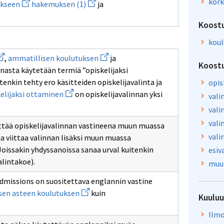
Avaa
Avaa
kork
ukseen
hakemuksen (1)
ja
ikkunan
ikkunan
uuden
uuden
sivulle
sivulle
ikkunan
ikkunan
koulutustoimija
hakijan
Koost
sivulle
sivulle
koulutuksen
hakemuksen
toteutukseen
(1)
koul
en
vaa
Avaa
,
ammatillisen koulutuksen
ja
uden
uuden
Koost
nnasta käytetään termiä ”opiskelijaksi
kkunan
ikkunan
ivulle
sivulle
enkin tehty ero käsitteiden opiskelijavalinta ja
opis
ukiokoulutuksen
ammatillisen
Avaa
elijaksi ottaminen
on opiskelijavalinnan yksi
koulutuksen
vali
uuden
ikkunan
vali
sivulle
vali
opiskelijaksi
äyttää opiskelijavalinnan vastineena muun muassa
ottaminen
vali
ja viittaa valinnan lisäksi muun muassa
Joissakin yhdyssanoissa sanaa urval kuitenkin
esiv
alintakoe).
muu 
dmissions on suositettava englannin vastine
Avaa
sen asteen koulutuksen
kuin
Kuulu
uuden
ikkunan
sivulle
Ilmo
toisen