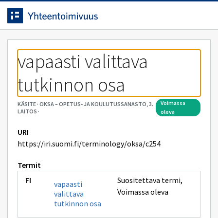
Siirrytty
Siirry suoraan sisältöön.
sivulle
vapaasti valittava 
tutkinnon osa
voimassa
KÄSITE
·
OKSA – OPETUS- JA KOULUTUSSANASTO, 3.
LAITOS
·
oleva
URI
https://iri.suomi.fi/terminology/oksa/c254
Termit
Suositettava termi
,
vapaasti
Voimassa oleva
valittava
tutkinnon osa