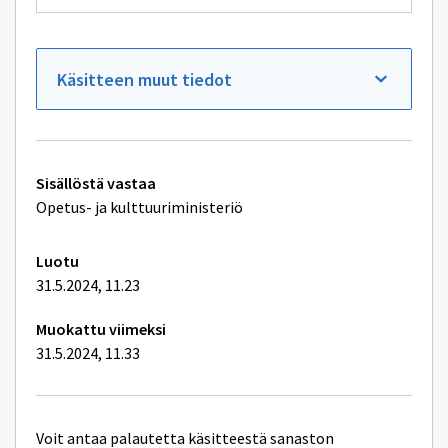
Käsitteen muut tiedot
Tekniset
Sisällöstä vastaa
lisätiedot
Opetus- ja kulttuuriministeriö
Luotu
31.5.2024, 11.23
Muokattu viimeksi
31.5.2024, 11.33
Voit antaa palautetta käsitteestä sanaston