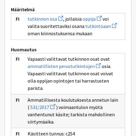
Määritelmä
Avaa
Avaa
tutkinnon osa
, jollaisia
oppija
voi
uuden
uuden
Avaa
valita suoritettaviksi osana
tutkintoaan
ikkunan
ikkunan
uuden
sivulle
sivulle
oman kiinnostuksensa mukaan
ikkunan
tutkinnon
oppija
sivulle
osa
tutkintoaan
Huomautus
Vapaasti valittavat tutkinnon osat ovat
Avaa
ammatillisten perustutkintojen
osia.
uuden
Vapaasti valittavat tutkinnon osat voivat
ikkunan
sivulle
olla oppijan opintojen tai harrastusten
ammatillisten
parista.
perustutkintojen
Ammatillisesta koulutuksesta annetun lain
Avaa
(
531/2017
) voimaantulon myötä
uuden
vanhentunut käsite; tarkista mahdollinen
ikkunan
sivulle
siirtymäaika.
531/2017
Käsitteen tunnus: c254