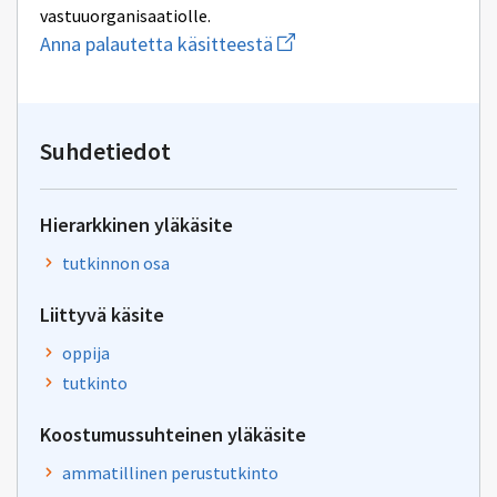
vastuuorganisaatiolle.
Aloita
Anna palautetta käsitteestä
uuden
sähköpostin
kirjoitus
osoitteeseen
oksa-
Suhdetiedot
palaute@postit.csc.fi
Hierarkkinen yläkäsite
tutkinnon osa
Liittyvä käsite
oppija
tutkinto
Koostumussuhteinen yläkäsite
ammatillinen perustutkinto