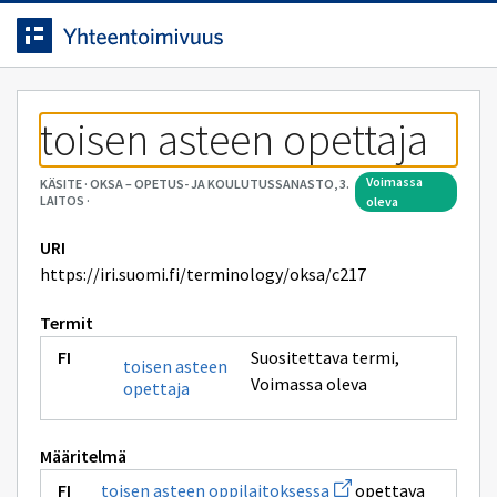
Siirrytty
Siirry suoraan sisältöön.
sivulle
toisen asteen opettaja
voimassa
KÄSITE
·
OKSA – OPETUS- JA KOULUTUSSANASTO, 3.
LAITOS
·
oleva
URI
https://iri.suomi.fi/terminology/oksa/c217
Termit
Suositettava termi
,
toisen asteen
Voimassa oleva
opettaja
Määritelmä
Avaa
toisen asteen oppilaitoksessa
opettava