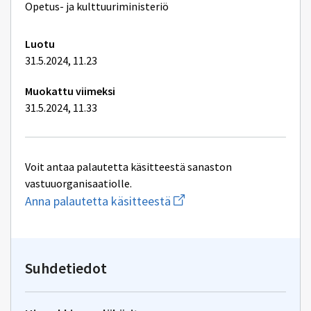
lisätiedot
Opetus- ja kulttuuriministeriö
Luotu
31.5.2024, 11.23
Muokattu viimeksi
31.5.2024, 11.33
Voit antaa palautetta käsitteestä sanaston
vastuuorganisaatiolle.
Aloita
Anna palautetta käsitteestä
uuden
sähköpostin
kirjoitus
osoitteeseen
oksa-
Suhdetiedot
palaute@postit.csc.fi