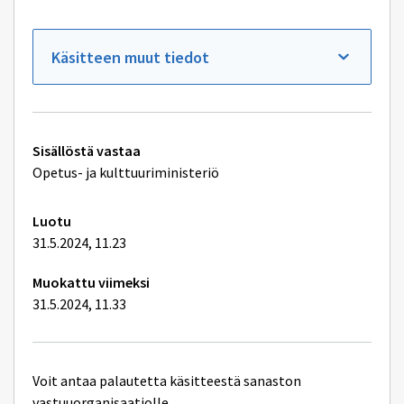
ikkunan
sivulle
Koulutus
(1)
Käsitteen muut tiedot
sen
mukaan
onko
siitä
säädetty
koulutuslainsäädännössä
Tekniset
sekä
Sisällöstä vastaa
rahoituksen
lisätiedot
Opetus- ja kulttuuriministeriö
mukaan
Luotu
31.5.2024, 11.23
Muokattu viimeksi
31.5.2024, 11.33
Voit antaa palautetta käsitteestä sanaston
vastuuorganisaatiolle.