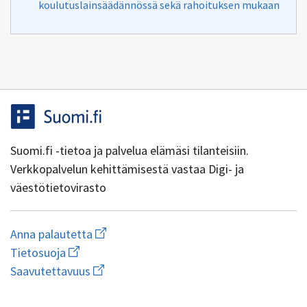
koulutuslainsäädännössä sekä rahoituksen mukaan
Suomi.fi -tietoa ja palvelua elämäsi tilanteisiin.
Verkkopalvelun kehittämisestä vastaa Digi- ja
väestötietovirasto
Aloita
Anna palautetta
uuden
Avaa
Tietosuoja
sähköpostin
linkki
Avaa
kirjoitus
Saavutettavuus
uuteen
linkki
osoitteeseen
ikkunaan
uuteen
yhteentoimivuus@dvv.fi
wiki.dvv.fi/Tietosuojaseloste
1.0.0-44+g7ad1270
ikkunaan