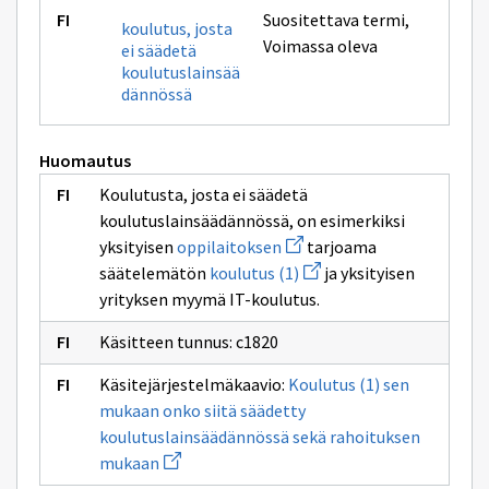
Suositettava termi
,
koulutus, josta
Voimassa oleva
ei säädetä
koulutuslainsää
dännössä
Huomautus
Koulutusta, josta ei säädetä
koulutuslainsäädännössä, on esimerkiksi
Avaa
yksityisen
oppilaitoksen
tarjoama
uuden
Avaa
säätelemätön
koulutus (1)
ja yksityisen
ikkunan
uuden
sivulle
yrityksen myymä IT-koulutus.
ikkunan
oppilaitoksen
sivulle
koulutus
Käsitteen tunnus: c1820
(1)
Käsitejärjestelmäkaavio:
Koulutus (1) sen
mukaan onko siitä säädetty
koulutuslainsäädännössä sekä rahoituksen
Avaa
mukaan
uuden