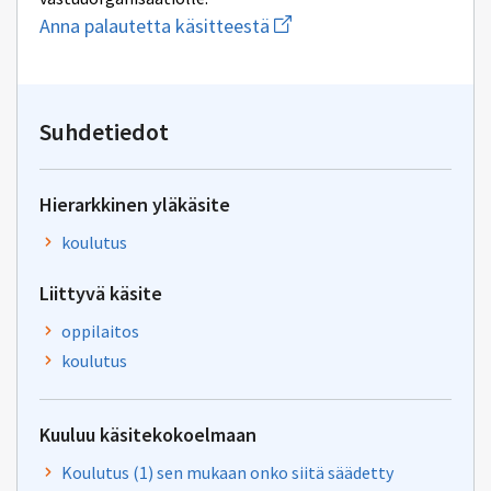
Aloita
Anna palautetta käsitteestä
uuden
sähköpostin
kirjoitus
osoitteeseen
oksa-
Suhdetiedot
palaute@postit.csc.fi
Hierarkkinen yläkäsite
koulutus
Liittyvä käsite
oppilaitos
koulutus
Kuuluu käsitekokoelmaan
Koulutus (1) sen mukaan onko siitä säädetty