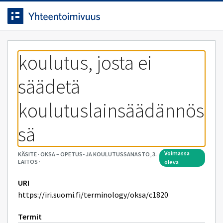
Siirrytty
Siirry suoraan sisältöön.
sivulle
koulutus, josta ei 
säädetä 
koulutuslainsäädännös
sä
voimassa
KÄSITE
·
OKSA – OPETUS- JA KOULUTUSSANASTO, 3.
LAITOS
·
oleva
URI
https://iri.suomi.fi/terminology/oksa/c1820
Termit