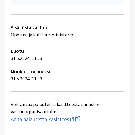
lukiolain
629/1998
mukaisesti
Tekniset
Sisällöstä vastaa
lisätiedot
Opetus- ja kulttuuriministeriö
Luotu
31.5.2024, 11.23
Muokattu viimeksi
31.5.2024, 11.33
Voit antaa palautetta käsitteestä sanaston
vastuuorganisaatiolle.
Aloita
Anna palautetta käsitteestä
uuden
sähköpostin
kirjoitus