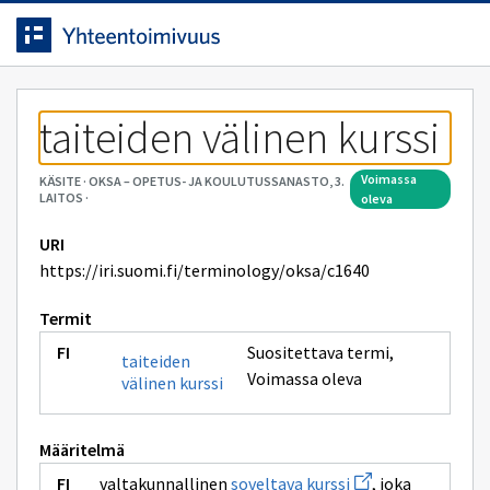
Siirrytty
Siirry suoraan sisältöön.
sivulle
taiteiden välinen kurssi
voimassa
KÄSITE
·
OKSA – OPETUS- JA KOULUTUSSANASTO, 3.
LAITOS
·
oleva
URI
https://iri.suomi.fi/terminology/oksa/c1640
Termit
Suositettava termi
,
taiteiden
Voimassa oleva
välinen kurssi
Määritelmä
Avaa
valtakunnallinen
soveltava kurssi
, joka