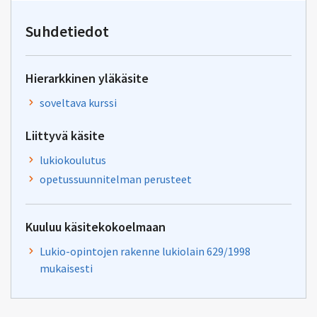
osoitteeseen
oksa-
Suhdetiedot
palaute@postit.csc.fi
Hierarkkinen yläkäsite
soveltava kurssi
Liittyvä käsite
lukiokoulutus
opetussuunnitelman perusteet
Kuuluu käsitekokoelmaan
Lukio-opintojen rakenne lukiolain 629/1998
mukaisesti