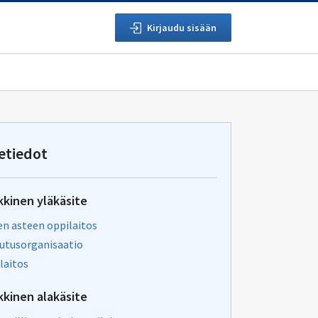
Kirjaudu sisään
etiedot
kkinen yläkäsite
en asteen oppilaitos
utusorganisaatio
laitos
kkinen alakäsite