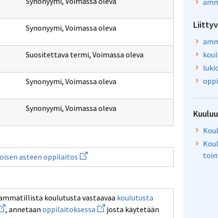
Synonyymi
,
Voimassa oleva
amma
Liitty
Synonyymi
,
Voimassa oleva
amma
Suositettava termi
,
Voimassa oleva
koul
luki
oppi
Synonyymi
,
Voimassa oleva
Synonyymi
,
Voimassa oleva
Kuulu
Koul
Koul
Avaa
toim
oisen asteen oppilaitos
uuden
ikkunan
sivulle
ta
toisen
asteen
ammatillista koulutusta vastaavaa
koulutusta
oppilaitos
vaa
Avaa
, annetaan
oppilaitoksessa
josta käytetään
uden
uuden