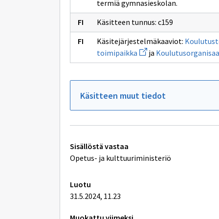
termiä gymnasieskolan.
ikkunan
i
sivulle
s
koulutusta
l
Käsitteen tunnus: c159
(1)
Käsitejärjestelmäkaaviot:
Koulutusto
Avaa
toimipaikka
ja
Koulutusorganisaa
uuden
ikkunan
sivulle
Koulutustoimija,
koulutusorganisaatio,
Käsitteen muut tiedot
toimipiste
ja
toimipaikka
Tekniset
Sisällöstä vastaa
lisätiedot
Opetus- ja kulttuuriministeriö
Luotu
31.5.2024, 11.23
Muokattu viimeksi