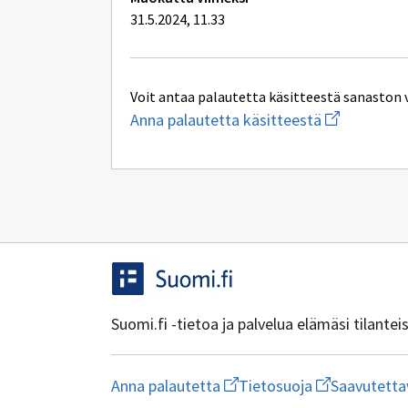
31.5.2024, 11.33
Voit antaa palautetta käsitteestä sanaston 
Aloita
Anna palautetta käsitteestä
uuden
sähköpostin
kirjoitus
osoitteesee
oksa-
palaute@post
Suomi.fi -tietoa ja palvelua elämäsi tilante
Aloita
Avaa
Anna palautetta
Tietosuoja
Saavutetta
uuden
linkki