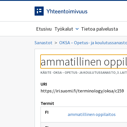
Siirrytty
Siirry suoraan sisältöön.
sivulle
Etusivu
Työkalut
Tietoa palvelusta
Sanastot
OKSA – Opetus- ja koulutussanasto,
ammatillinen oppil
KÄSITE
·
OKSA – OPETUS- JA KOULUTUSSANASTO, 3. LAI
URI
https://iri.suomi.fi/terminology/oksa/c159
Termit
ammatillinen oppilaitos