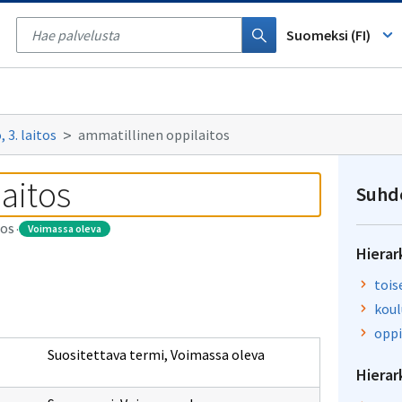
Tyhjennä
haku
Suomeksi (FI)
 3. laitos
ammatillinen oppilaitos
aitos
Suhd
voimassa oleva
TOS
·
Hierar
tois
koul
oppi
Suositettava termi
,
Voimassa oleva
Hierar