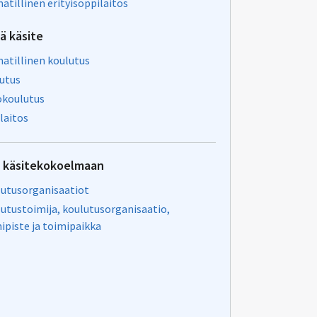
tillinen erityisoppilaitos
vä käsite
tillinen koulutus
utus
okoulutus
laitos
u käsitekokoelmaan
utusorganisaatiot
utustoimija, koulutusorganisaatio,
ipiste ja toimipaikka