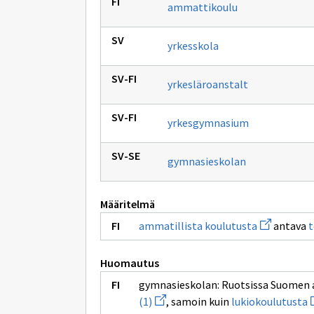
ammattikoulu
yrkesskola
yrkesläroanstalt
yrkesgymnasium
gymnasieskolan
Määritelmä
Avaa
ammatillista koulutusta
antava
t
uuden
ikkunan
sivulle
Huomautus
ammatillis
koulutusta
gymnasieskolan: Ruotsissa Suomen 
Avaa
A
(1)
, samoin kuin
lukiokoulutusta
uuden
u