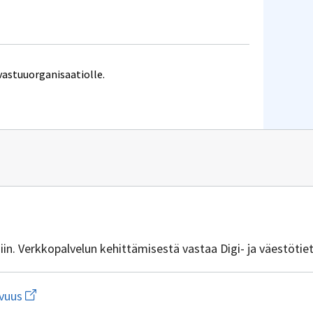
vastuuorganisaatiolle.
n
it.csc.fi
isiin. Verkkopalvelun kehittämisestä vastaa Digi- ja väestötie
Avaa
vuus
linkki