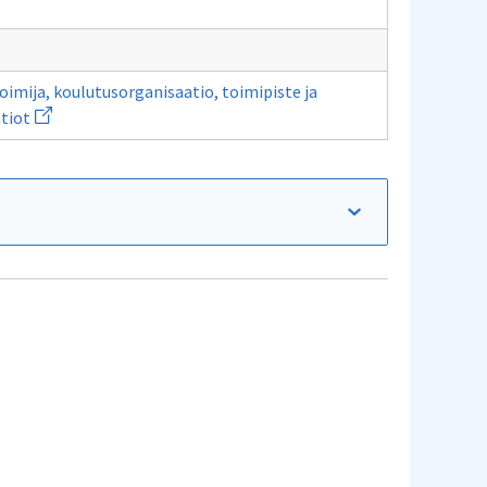
kkunan
ikkunan
ivulle
sivulle
ukiokoulutusta
oppilaitoksessa
imija, koulutusorganisaatio, toimipiste ja
Avaa
tiot
uuden
ikkunan
sivulle
Koulutusorganisaatiot