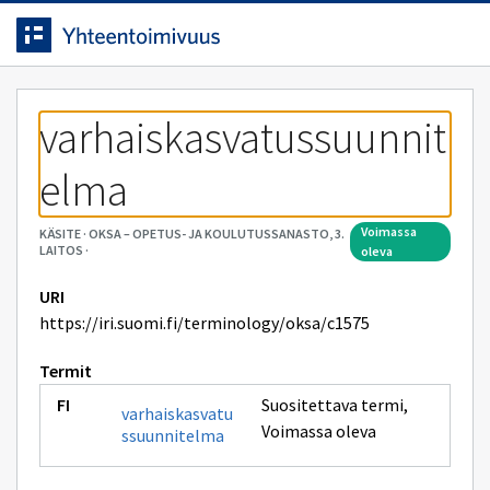
Siirrytty
Siirry suoraan sisältöön.
sivulle
varhaiskasvatussuunnit
elma
voimassa
KÄSITE
·
OKSA – OPETUS- JA KOULUTUSSANASTO, 3.
LAITOS
·
oleva
URI
https://iri.suomi.fi/terminology/oksa/c1575
Termit
Suositettava termi
,
varhaiskasvatu
Voimassa oleva
ssuunnitelma