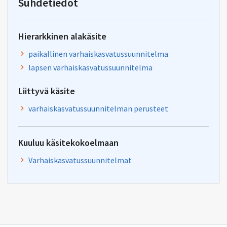
Suhdetiedot
palaute@postit.csc.fi
Hierarkkinen alakäsite
paikallinen varhaiskasvatussuunnitelma
lapsen varhaiskasvatussuunnitelma
Liittyvä käsite
varhaiskasvatussuunnitelman perusteet
Kuuluu käsitekokoelmaan
Varhaiskasvatussuunnitelmat