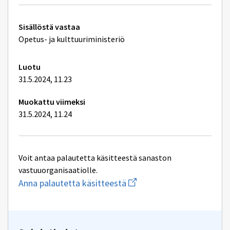
Tekniset
Sisällöstä vastaa
lisätiedot
Opetus- ja kulttuuriministeriö
Luotu
31.5.2024, 11.23
Muokattu viimeksi
31.5.2024, 11.24
Voit antaa palautetta käsitteestä sanaston
vastuuorganisaatiolle.
Aloita
Anna palautetta käsitteestä
uuden
sähköpostin
kirjoitus
osoitteeseen
oksa-