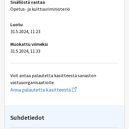
Tekniset
Sisällöstä vastaa
lisätiedot
Opetus- ja kulttuuriministeriö
Luotu
31.5.2024, 11.23
Muokattu viimeksi
31.5.2024, 11.33
Voit antaa palautetta käsitteestä sanaston
vastuuorganisaatiolle.
Aloita
Anna palautetta käsitteestä
uuden
sähköpostin
kirjoitus
osoitteeseen
oksa-
Suhdetiedot
palaute@postit.csc.fi