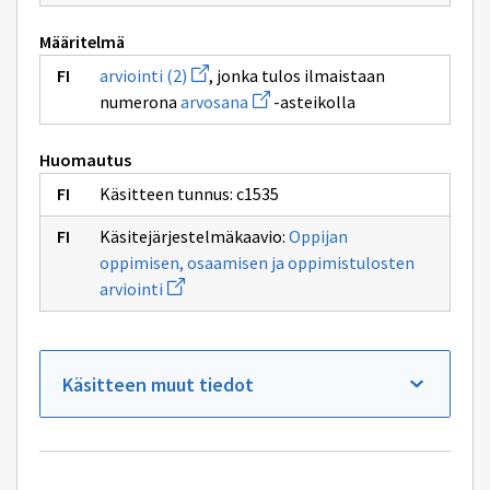
Määritelmä
Avaa
arviointi (2)
, jonka tulos ilmaistaan
uuden
Avaa
numerona
arvosana
-asteikolla
ikkunan
uuden
sivulle
ikkunan
arviointi
sivulle
(2)
Huomautus
arvosana
Käsitteen tunnus: c1535
Käsitejärjestelmäkaavio:
Oppijan
oppimisen, osaamisen ja oppimistulosten
Avaa
arviointi
uuden
ikkunan
sivulle
Oppijan
oppimisen,
Käsitteen muut tiedot
osaamisen
ja
oppimistulosten
arviointi