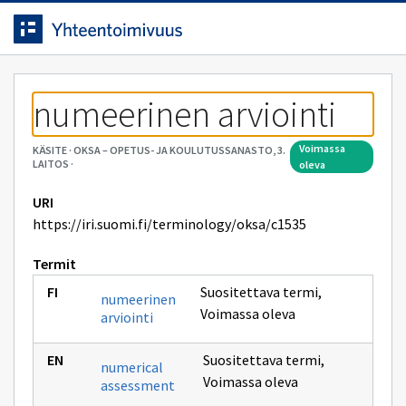
Siirrytty
Siirry suoraan sisältöön.
sivulle
numeerinen arviointi
voimassa
KÄSITE
·
OKSA – OPETUS- JA KOULUTUSSANASTO, 3.
LAITOS
·
oleva
URI
https://iri.suomi.fi/terminology/oksa/c1535
Termit
Suositettava termi
,
numeerinen
Voimassa oleva
arviointi
Suositettava termi
,
numerical
Voimassa oleva
assessment