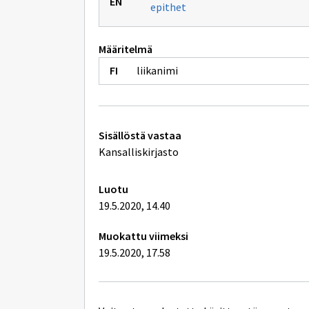
epithet
Määritelmä
liikanimi
Tekniset
Sisällöstä vastaa
lisätiedot
Kansalliskirjasto
Luotu
19.5.2020, 14.40
Muokattu viimeksi
19.5.2020, 17.58