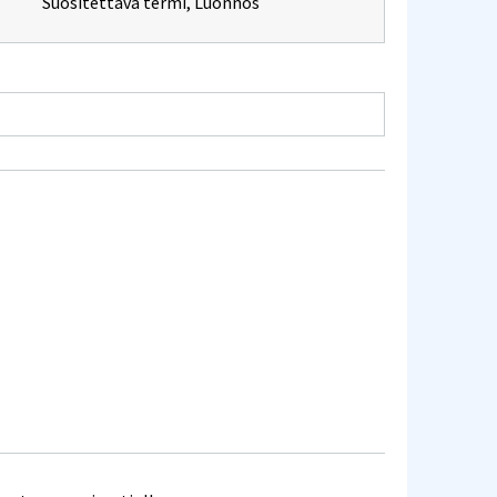
Suositettava termi
,
Luonnos