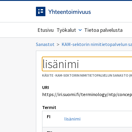
Siirrytty
Siirry suoraan sisältöön.
sivulle
Etusivu
Työkalut
Tietoa palvelusta
Sanastot
KAM-sektorin nimitietopalvelun s
lisänimi
KÄSITE
·
KAM-SEKTORIN NIMITIETOPALVELUN SANASTO (
URI
https://iri.suomi.fi/terminology/ntp/conce
Termit
lisänimi