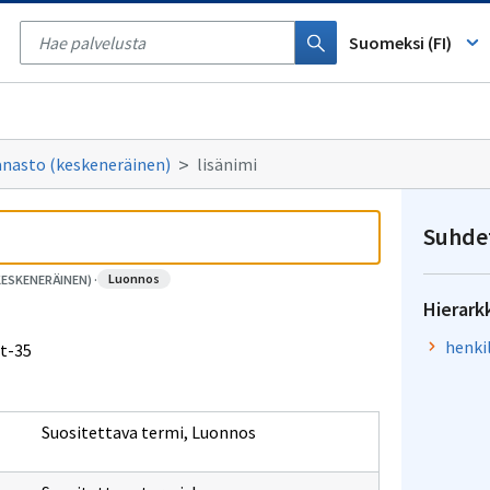
Tyhjennä
haku
Suomeksi (FI)
anasto (keskeneräinen)
lisänimi
Suhde
luonnos
KESKENERÄINEN)
·
Hierark
henki
pt-35
Suositettava termi
,
Luonnos