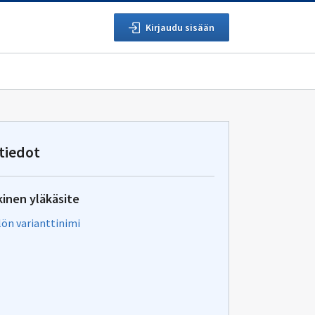
Kirjaudu sisään
tiedot
kinen yläkäsite
lön varianttinimi