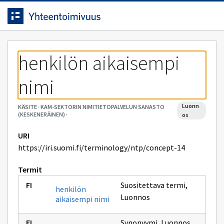
Siirrytty
Siirry suoraan sisältöön.
sivulle
henkilön aikaisempi 
nimi
luonn
KÄSITE
·
KAM-SEKTORIN NIMITIETOPALVELUN SANASTO
(KESKENERÄINEN)
·
os
URI
https://iri.suomi.fi/terminology/ntp/concept-14
Termit
Suositettava termi
,
henkilön
Luonnos
aikaisempi nimi
Synonyymi
,
Luonnos