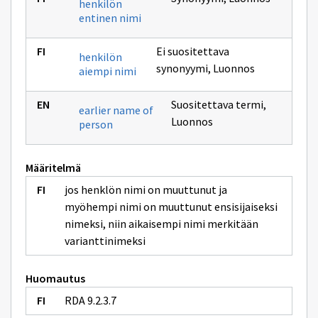
henkilön
entinen nimi
Ei suositettava
henkilön
synonyymi
,
Luonnos
aiempi nimi
Suositettava termi
,
earlier name of
Luonnos
person
Määritelmä
jos henklön nimi on muuttunut ja
myöhempi nimi on muuttunut ensisijaiseksi
nimeksi, niin aikaisempi nimi merkitään
varianttinimeksi
Huomautus
RDA 9.2.3.7