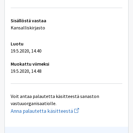
Tekniset
Sisällöstä vastaa
lisätiedot
Kansalliskirjasto
Luotu
19.5.2020, 14.40
Muokattu viimeksi
19.5.2020, 14.48
Voit antaa palautetta käsitteestä sanaston
vastuuorganisaatiolle.
Aloita
Anna palautetta käsitteestä
uuden
sähköpostin
kirjoitus
osoitteeseen