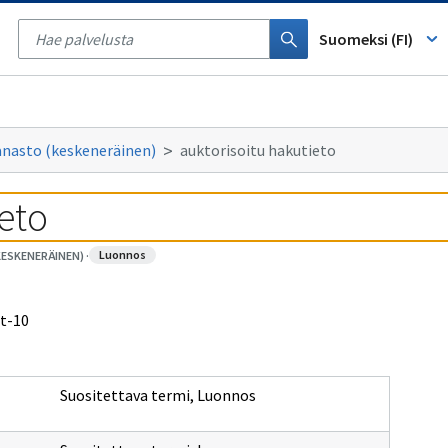
Tyhjennä
haku
Suomeksi (FI)
anasto (keskeneräinen)
auktorisoitu hakutieto
eto
luonnos
KESKENERÄINEN)
·
pt-10
Suositettava termi
,
Luonnos