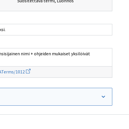
Suositettava termi
,
Luonnos
si.
sisijainen nimi + ohjeiden mukaiset yksilöivät
Avaa
DATerms/1012
uuden
ikkunan
sivulle
http://rdaregistry.info/termList/RDATerms/1012