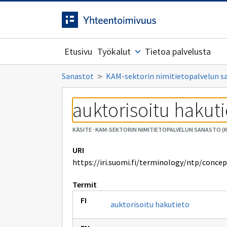
Siirrytty
Siirry suoraan sisältöön.
sivulle
Etusivu
Työkalut
Tietoa palvelusta
Sanastot
KAM-sektorin nimitietopalvelun s
auktorisoitu hakuti
KÄSITE
·
KAM-SEKTORIN NIMITIETOPALVELUN SANASTO (
URI
https://iri.suomi.fi/terminology/ntp/conce
Termit
auktorisoitu hakutieto