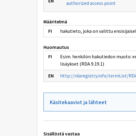
authorized access point
Määritelmä
hakutieto, joka on valittu ensisijaisek
Huomautus
Esim. henkilön hakutiedon muoto: en
lisäykset (RDA 9.19.1)
http://rdaregistry.info/termList/R
Käsitekaaviot ja lähteet
Tekniset
Sisällöstä vastaa