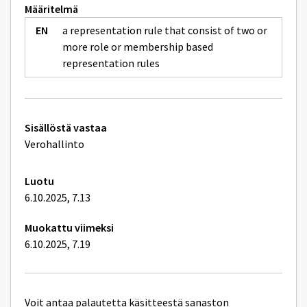
Määritelmä
a representation rule that consist of two or
more role or membership based
representation rules
Tekniset
Sisällöstä vastaa
lisätiedot
Verohallinto
Luotu
6.10.2025, 7.13
Muokattu viimeksi
6.10.2025, 7.19
Voit antaa palautetta käsitteestä sanaston