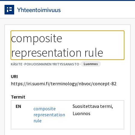
Siirrytty
Siirry suoraan sisältöön.
sivulle
composite 
representation rule
luonnos
KÄSITE
·
POHJOISMAINEN YRITYSSANASTO
·
URI
https://iri.suomi.fi/terminology/nbvoc/concept-82
Termit
Suositettava termi
,
composite
Luonnos
representation
rule