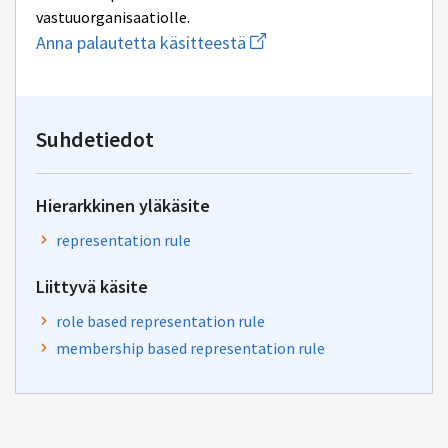
vastuuorganisaatiolle.
Aloita
Anna palautetta käsitteestä
uuden
sähköpostin
kirjoitus
osoitteeseen
yhteentoimivuus@dvv.fi
Suhdetiedot
Hierarkkinen yläkäsite
representation rule
Liittyvä käsite
role based representation rule
membership based representation rule