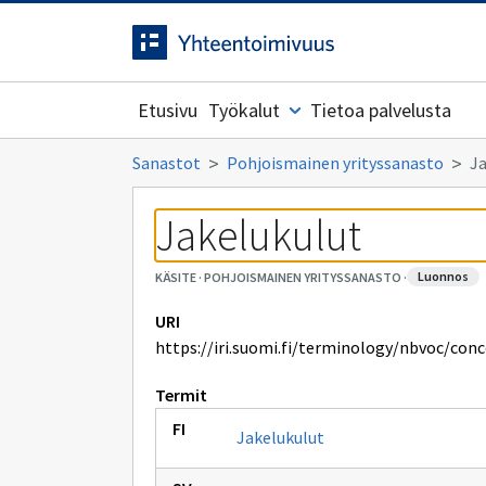
Siirrytty
Siirry suoraan sisältöön.
sivulle
Etusivu
Työkalut
Tietoa palvelusta
Sanastot
Pohjoismainen yrityssanasto
Ja
Jakelukulut
luonnos
KÄSITE
·
POHJOISMAINEN YRITYSSANASTO
·
URI
https://iri.suomi.fi/terminology/nbvoc/con
Termit
Jakelukulut