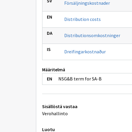
Försäljningskostnader
Distribution costs
Distributionsomkostninger
Dreifingarkostnaður
Määritelmä
NSG&B term for SA-B
Tekniset
Sisällöstä vastaa
lisätiedot
Verohallinto
Luotu