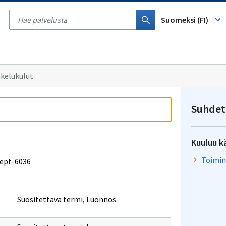
Tyhjennä
haku
Suomeksi (FI)
kelukulut
Suhdet
Kuuluu k
Toimin
cept-6036
Suositettava termi
,
Luonnos