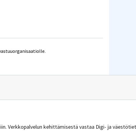
vastuuorganisaatiolle.
n
vuus@dvv.fi
isiin. Verkkopalvelun kehittämisestä vastaa Digi- ja väestötie