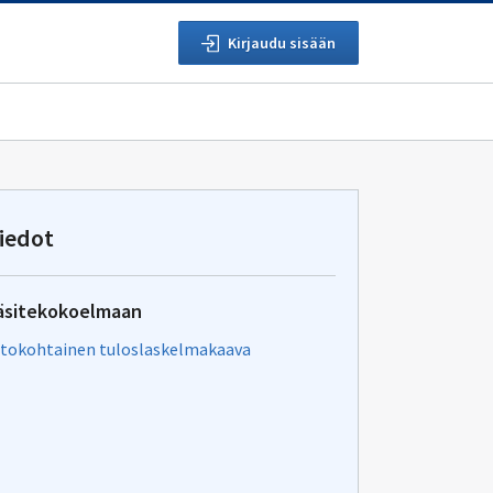
Kirjaudu sisään
iedot
äsitekokoelmaan
tokohtainen tuloslaskelmakaava