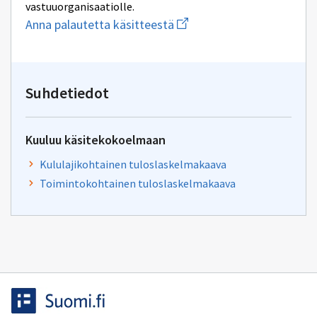
vastuuorganisaatiolle.
Aloita
Anna palautetta käsitteestä
uuden
sähköpostin
kirjoitus
osoitteeseen
yhteentoimivuus@dvv.fi
Suhdetiedot
Kuuluu käsitekokoelmaan
Kululajikohtainen tuloslaskelmakaava
Toimintokohtainen tuloslaskelmakaava