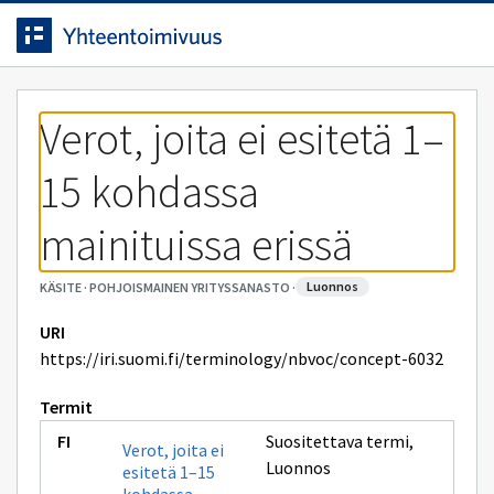
Siirrytty
Siirry suoraan sisältöön.
sivulle
Verot, joita ei esitetä 1–
15 kohdassa 
mainituissa erissä
luonnos
KÄSITE
·
POHJOISMAINEN YRITYSSANASTO
·
URI
https://iri.suomi.fi/terminology/nbvoc/concept-6032
Termit
Suositettava termi
,
Verot, joita ei
Luonnos
esitetä 1–15