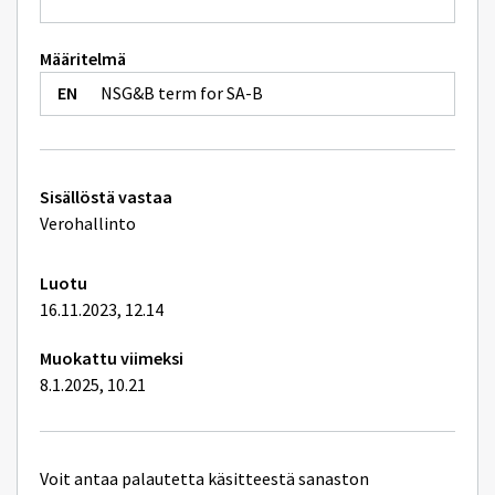
Määritelmä
NSG&B term for SA-B
Tekniset
Sisällöstä vastaa
lisätiedot
Verohallinto
Luotu
16.11.2023, 12.14
Muokattu viimeksi
8.1.2025, 10.21
Voit antaa palautetta käsitteestä sanaston