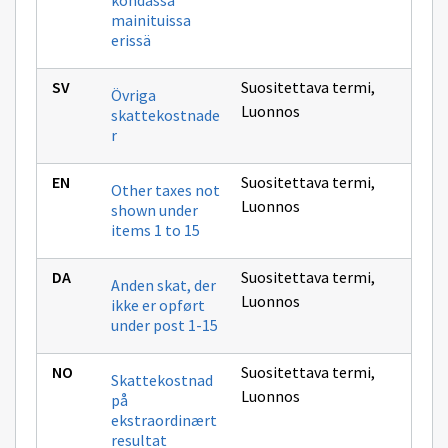
kohdassa
mainituissa
erissä
Suositettava termi
,
Övriga
Luonnos
skattekostnade
r
Suositettava termi
,
Other taxes not
Luonnos
shown under
items 1 to 15
Suositettava termi
,
Anden skat, der
Luonnos
ikke er opført
under post 1-15
Suositettava termi
,
Skattekostnad
Luonnos
på
ekstraordinært
resultat