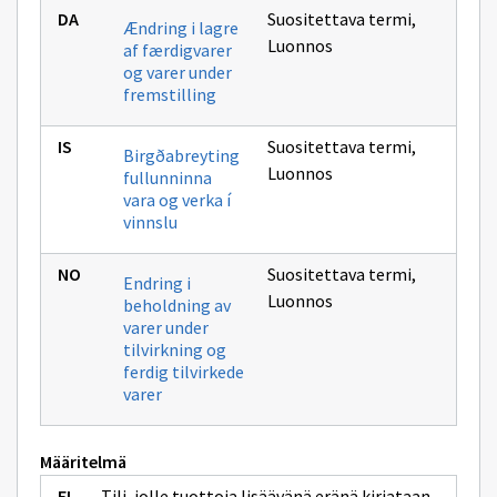
Suositettava termi
,
Ændring i lagre
Luonnos
af færdigvarer
og varer under
fremstilling
Suositettava termi
,
Birgðabreyting
Luonnos
fullunninna
vara og verka í
vinnslu
Suositettava termi
,
Endring i
Luonnos
beholdning av
varer under
tilvirkning og
ferdig tilvirkede
varer
Määritelmä
Tili, jolle tuottoja lisäävänä eränä kirjataan