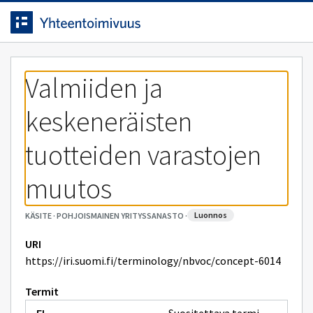
Siirrytty
Siirry suoraan sisältöön.
sivulle
Valmiiden ja 
keskeneräisten 
tuotteiden varastojen 
muutos
luonnos
KÄSITE
·
POHJOISMAINEN YRITYSSANASTO
·
URI
https://iri.suomi.fi/terminology/nbvoc/concept-6014
Termit