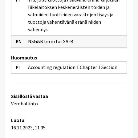
liikelaitoksen keskeneräisten töiden ja
valmiiden tuotteiden varastojen lisäys ja
tuottoja vähentävänä eränä niiden
vähennys.
NSG&B term for SA-B
Huomautus
Accounting regulation 1 Chapter 1 Section
Tekniset
Sisällöstä vastaa
lisätiedot
Verohallinto
Luotu
16.11.2023, 11.35