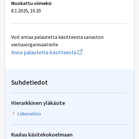
Muokattu viimeksi
8.1.2025, 10.20
Voit antaa palautetta käsitteestä sanaston
vastuuorganisaatiolle.
Aloita
Anna palautetta käsitteestä
uuden
sähköpostin
kirjoitus
osoitteeseen
yhteentoimivuus@dvv.fi
Suhdetiedot
Hierarkkinen yläkäsite
Liikevaihto
Kuuluu käsitekokoelmaan