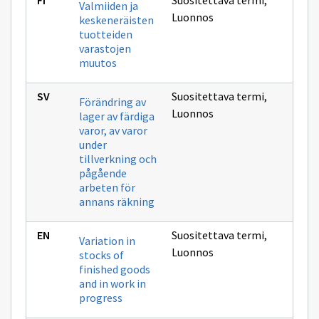
Suositettava termi
,
Valmiiden ja
Luonnos
keskeneräisten
tuotteiden
varastojen
muutos
Suositettava termi
,
Förändring av
Luonnos
lager av färdiga
varor, av varor
under
tillverkning och
pågående
arbeten för
annans räkning
Suositettava termi
,
Variation in
Luonnos
stocks of
finished goods
and in work in
progress