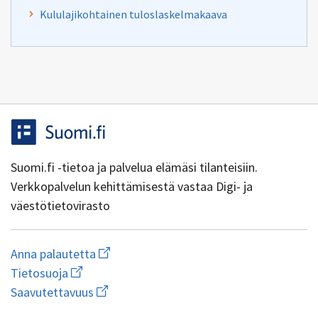
Kululajikohtainen tuloslaskelmakaava
Suomi.fi -tietoa ja palvelua elämäsi tilanteisiin.
Verkkopalvelun kehittämisestä vastaa Digi- ja
väestötietovirasto
Aloita
Anna palautetta
uuden
Avaa
Tietosuoja
sähköpostin
linkki
Avaa
kirjoitus
Saavutettavuus
uuteen
linkki
osoitteeseen
ikkunaan
uuteen
yhteentoimivuus@dvv.fi