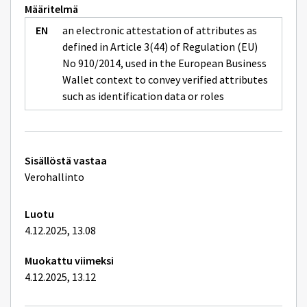
Määritelmä
an electronic attestation of attributes as
defined in Article 3(44) of Regulation (EU)
No 910/2014, used in the European Business
Wallet context to convey verified attributes
such as identification data or roles
Tekniset
Sisällöstä vastaa
lisätiedot
Verohallinto
Luotu
4.12.2025, 13.08
Muokattu viimeksi
4.12.2025, 13.12