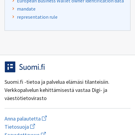
European Business Wallet owner identification data
mandate
representation rule
Suomi.fi -tietoa ja palvelua elämäsi tilanteisiin.
Verkkopalvelun kehittämisestä vastaa Digi- ja
väestötietovirasto
Aloita
Anna palautetta
uuden
Avaa
Tietosuoja
sähköpostin
linkki
Avaa
kirjoitus
Saavutettavuus