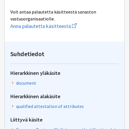
Voit antaa palautetta käsitteestä sanaston
vastuuorganisaatiolle.
Aloita
Anna palautetta käsitteestä
uuden
sähköpostin
kirjoitus
osoitteeseen
yhteentoimivuus@dvv.fi
Suhdetiedot
Hierarkkinen yläkäsite
document
Hierarkkinen alakäsite
qualified attestation of attributes
Liittyvä käsite