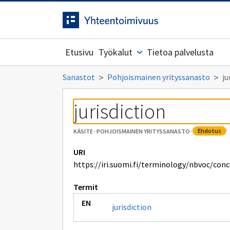
Siirrytty
Siirry suoraan sisältöön.
sivulle
Etusivu
Työkalut
Tietoa palvelusta
Sanastot
Pohjoismainen yrityssanasto
ju
jurisdiction
ehdotus
KÄSITE
·
POHJOISMAINEN YRITYSSANASTO
·
URI
https://iri.suomi.fi/terminology/nbvoc/con
Termit
jurisdiction