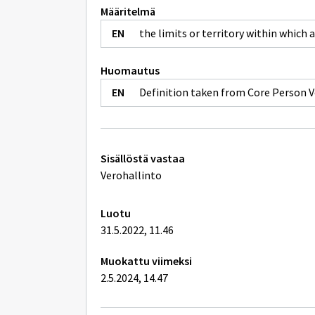
Määritelmä
the limits or territory within which 
Huomautus
Definition taken from Core Person V
Tekniset
Sisällöstä vastaa
lisätiedot
Verohallinto
Luotu
31.5.2022, 11.46
Muokattu viimeksi
2.5.2024, 14.47