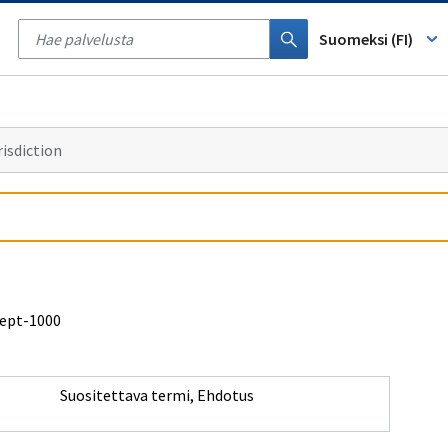
Tyhjennä
haku
Suomeksi (FI)
risdiction
cept-1000
Suositettava termi
,
Ehdotus