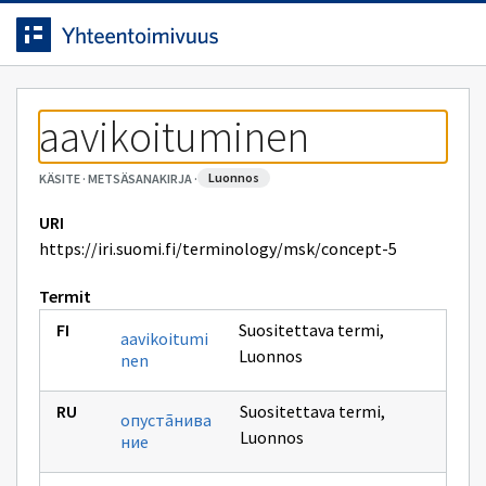
Siirrytty
Siirry suoraan sisältöön.
sivulle
aavikoituminen
luonnos
KÄSITE
·
METSÄSANAKIRJA
·
URI
https://iri.suomi.fi/terminology/msk/concept-5
Termit
Suositettava termi
,
aavikoitumi
Luonnos
nen
Suositettava termi
,
опустãнива
Luonnos
ние