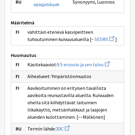
Synonyymi
,
Luonnos
аридизáция
Määritelmä
vähittäin etenevä kasvipeitteen
Avaa
tuhoutuminen kuivuusalueilla [~
SESMS
]
uuden
ikkunan
sivulle
Huomautus
SESMS
Avaa
Käsitekaaviot:
9.5 eroosio ja sen tulos
uuden
ikkunan
Aihealueet: Ympäristönmuutos
sivulle
9.5
eroosio
Aavikoituminen on erityisen tavallista
ja
aavikoita reunustavilla alueilla. Kuivuuden
sen
tulos
ohella sitä kiihdyttävät laitumien
liikakäyttö, metsänhakkuut ja laajojen
alueiden kulottaminen. [~~Mälkönen]
Avaa
Termin lähde:
ЭЭС
uuden