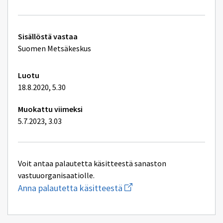
ikkunan
sivulle
ЭЭС
Tekniset
Sisällöstä vastaa
lisätiedot
Suomen Metsäkeskus
Luotu
18.8.2020, 5.30
Muokattu viimeksi
5.7.2023, 3.03
Voit antaa palautetta käsitteestä sanaston
vastuuorganisaatiolle.
Aloita
Anna palautetta käsitteestä
uuden
sähköpostin
kirjoitus
osoitteeseen