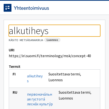
Siirrytty
Siirry suoraan sisältöön.
sivulle
alkutiheys
luonnos
KÄSITE
·
METSÄSANAKIRJA
·
URI
https://iri.suomi.fi/terminology/msk/concept-40
Termit
Suositettava termi
,
alkutihey
Luonnos
s
Suositettava termi
,
первоначáльн
Luonnos
ая густотá
леснãх культýр