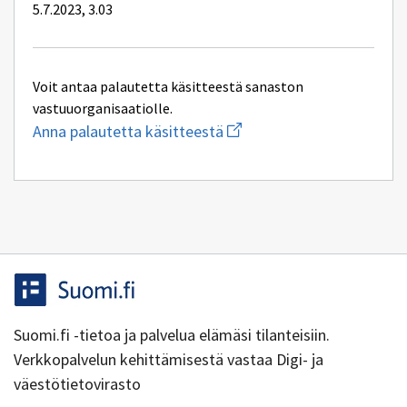
5.7.2023, 3.03
Voit antaa palautetta käsitteestä sanaston
vastuuorganisaatiolle.
Aloita
Anna palautetta käsitteestä
uuden
sähköpostin
kirjoitus
osoitteeseen
yhteentoimivuus@dvv.fi
Suomi.fi -tietoa ja palvelua elämäsi tilanteisiin.
Verkkopalvelun kehittämisestä vastaa Digi- ja
väestötietovirasto