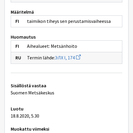
Määritelmä
taimikon tiheys sen perustamisvaiheessa
Huomautus
Aihealueet: Metsänhoito
Avaa
Termin lähde:
ЭЛХ I, 174
uuden
ikkunan
sivulle
ЭЛХ
I,
Tekniset
174
Sisällöstä vastaa
lisätiedot
Suomen Metsäkeskus
Luotu
18.8.2020, 5.30
Muokattu viimeksi