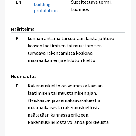
Suositettava termi
,
building
Luonnos
prohibition
Määritelmä
kunnan antama tai suoraan laista johtuva
kaavan laatimisen tai muuttamisen
turvaava rakentamista koskeva
määräaikainen ja ehdoton kielto
Huomautus
Rakennuskielto on voimassa kaavan
laatimisen tai muuttamisen ajan.
Yleiskaava- ja asemakaava-alueella
määräaikaisesta rakennuskiellosta
päätetään kunnassa erikseen.
Rakennuskiellosta voi anoa poikkeusta.