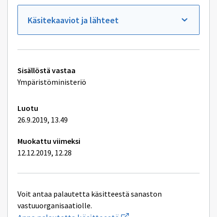
Käsitekaaviot ja lähteet
Tekniset
Sisällöstä vastaa
lisätiedot
Ympäristöministeriö
Luotu
26.9.2019, 13.49
Muokattu viimeksi
12.12.2019, 12.28
Voit antaa palautetta käsitteestä sanaston
vastuuorganisaatiolle.
Aloita