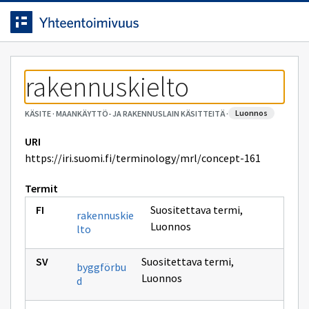
Siirrytty
Siirry suoraan sisältöön.
sivulle
rakennuskielto
luonnos
KÄSITE
·
MAANKÄYTTÖ- JA RAKENNUSLAIN KÄSITTEITÄ
·
URI
https://iri.suomi.fi/terminology/mrl/concept-161
Termit
Suositettava termi
,
rakennuskie
Luonnos
lto
Suositettava termi
,
byggförbu
Luonnos
d