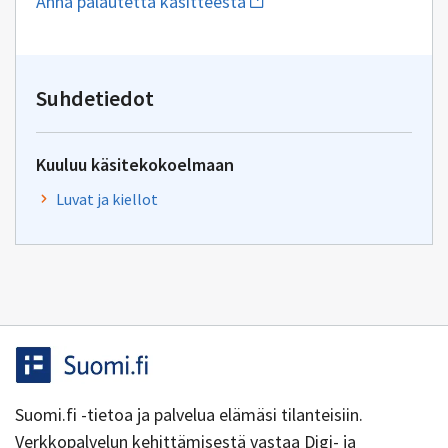
Anna palautetta käsitteestä
uuden
sähköpostin
kirjoitus
osoitteeseen
yhteentoimivuus.ym@gov.f
Suhdetiedot
Kuuluu käsitekokoelmaan
Luvat ja kiellot
Suomi.fi -tietoa ja palvelua elämäsi tilanteisiin.
Verkkopalvelun kehittämisestä vastaa Digi- ja