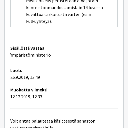
Rasiteoikeus perustetaan aina jotain
kiinteistönmuodostamislain 14 luvussa
kuvattua tarkoitusta varten (esim.
kulkuyhteys).
Tekniset
Sisällöstä vastaa
lisätiedot
Ympäristöministeriö
Luotu
26.9.2019, 13.49
Muokattu viimeksi
12.12.2019, 12.33
Voit antaa palautetta käsitteestä sanaston
vastuuorganisaatiolle.