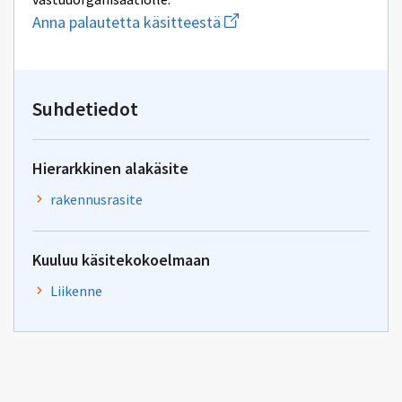
Aloita
Anna palautetta käsitteestä
uuden
sähköpostin
kirjoitus
osoitteeseen
yhteentoimivuus.ym@gov.f
Suhdetiedot
Hierarkkinen alakäsite
rakennusrasite
Kuuluu käsitekokoelmaan
Liikenne