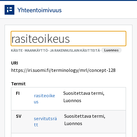
Siirrytty
Siirry suoraan sisältöön.
sivulle
rasiteoikeus
luonnos
KÄSITE
·
MAANKÄYTTÖ- JA RAKENNUSLAIN KÄSITTEITÄ
·
URI
https://iri.suomi.fi/terminology/mrl/concept-128
Termit
Suositettava termi
,
rasiteoike
Luonnos
us
Suositettava termi
,
servitutsrä
Luonnos
tt