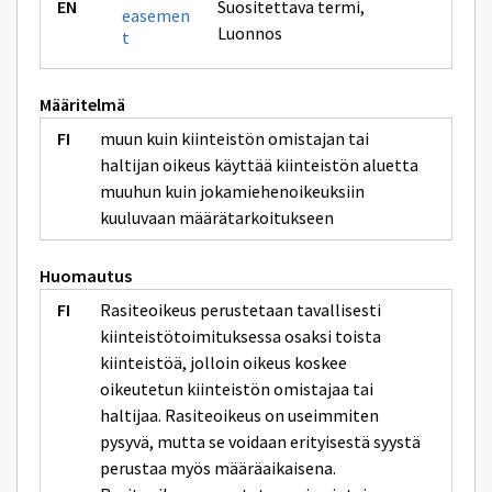
Suositettava termi
,
easemen
Luonnos
t
Määritelmä
muun kuin kiinteistön omistajan tai
haltijan oikeus käyttää kiinteistön aluetta
muuhun kuin jokamiehenoikeuksiin
kuuluvaan määrätarkoitukseen
Huomautus
Rasiteoikeus perustetaan tavallisesti
kiinteistötoimituksessa osaksi toista
kiinteistöä, jolloin oikeus koskee
oikeutetun kiinteistön omistajaa tai
haltijaa. Rasiteoikeus on useimmiten
pysyvä, mutta se voidaan erityisestä syystä
perustaa myös määräaikaisena.