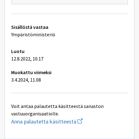
Tekniset
Sisällöstä vastaa
lisätiedot
Ympäristöministeriö
Luotu
12.8.2022, 10.17
Muokattu viimeksi
3.4.2024, 11.08
Voit antaa palautetta käsitteestä sanaston
vastuuorganisaatiolle.
Aloita
Anna palautetta käsitteestä
uuden
sähköpostin
kirjoitus