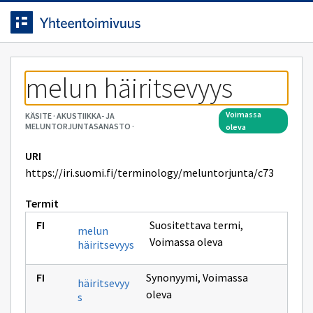
Siirrytty
Siirry suoraan sisältöön.
sivulle
melun häiritsevyys
voimassa
KÄSITE
·
AKUSTIIKKA- JA
MELUNTORJUNTASANASTO
·
oleva
URI
https://iri.suomi.fi/terminology/meluntorjunta/c73
Termit
Suositettava termi
,
melun
Voimassa oleva
häiritsevyys
Synonyymi
,
Voimassa
häiritsevyy
oleva
s