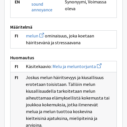
Synonyymi
,
Voimassa
sound
oleva
annoyance
Määritelmä
Avaa
melun
ominaisuus, joka koetaan
uuden
häiritsevänä ja stressaavana
ikkunan
sivulle
melun
Huomautus
Avaa
Käsitekaavio:
Melu ja meluntorjunta
uuden
ikkunan
Joskus melun häiritsevyys ja kiusallisuus
sivulle
Melu
erotetaan toisistaan. Tällöin melun
ja
kiusallisuudella tarkoitetaan melun
meluntorjunta
aiheuttamaa elämyksellistä kokemusta tai
joukkoa kokemuksia, jotka ilmenevät
melua ja melun tuottoa koskevina
kielteisinä ajatuksina, mielipiteinä ja
arvioina.