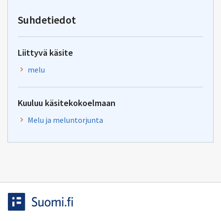
osoitteeseen
yhteentoimivuus.ym@gov.f
Suhdetiedot
Liittyvä käsite
melu
Kuuluu käsitekokoelmaan
Melu ja meluntorjunta