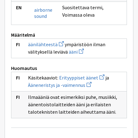
Suositettava termi
,
airborne
Voimassa oleva
sound
Määritelmä
Avaa
äänilähteestä
ympäristöön ilman
uuden
Avaa
välityksellä leviävä
ääni
ikkunan
uuden
sivulle
ikkunan
äänilähteestä
sivulle
Huomautus
ääni
Avaa
Käsitekaaviot:
Erityyppiset äänet
ja
uuden
Avaa
Ääneneristys ja -vaimennus
ikkunan
uuden
sivulle
ikkunan
Erityyppiset
Ilmaääniä ovat esimerkiksi puhe, musiikki,
sivulle
äänet
Ääneneristys
äänentoistolaitteiden ääni ja erilaisten
ja
taloteknisten laitteiden aiheuttama ääni.
-
vaimennus