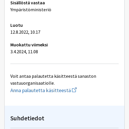
Tekniset
Sisällöstä vastaa
lisätiedot
Ympäristöministeriö
Luotu
12.8.2022, 10.17
Muokattu viimeksi
3.4.2024, 11.08
Voit antaa palautetta käsitteestä sanaston
vastuuorganisaatiolle.
Aloita
Anna palautetta käsitteestä
uuden
sähköpostin
kirjoitus
osoitteeseen
yhteentoimivuus.ym@gov.f
Suhdetiedot