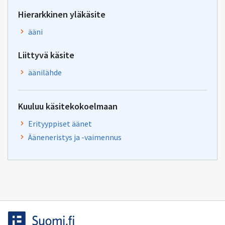
Hierarkkinen yläkäsite
ääni
Liittyvä käsite
äänilähde
Kuuluu käsitekokoelmaan
Erityyppiset äänet
Ääneneristys ja -vaimennus