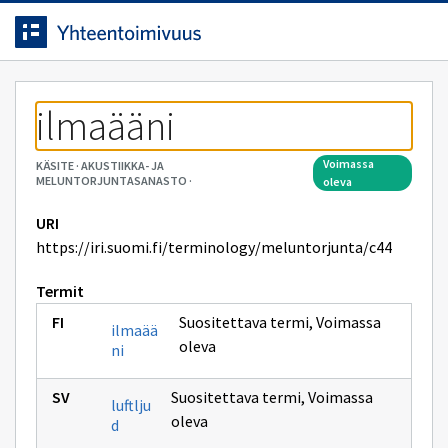
Siirrytty
Siirry suoraan sisältöön.
sivulle
ilmaääni
voimassa
KÄSITE
·
AKUSTIIKKA- JA
MELUNTORJUNTASANASTO
·
oleva
URI
https://iri.suomi.fi/terminology/meluntorjunta/c44
Termit
Suositettava termi
,
Voimassa
ilmaää
oleva
ni
Suositettava termi
,
Voimassa
luftlju
oleva
d