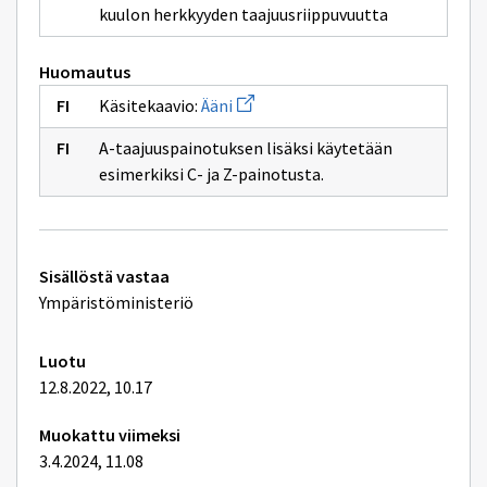
sivulle
sivulle
kuulon herkkyyden taajuusriippuvuutta
äänen
taajuuksia
Huomautus
Avaa
Käsitekaavio:
Ääni
uuden
ikkunan
A-taajuuspainotuksen lisäksi käytetään
sivulle
Ääni
esimerkiksi C- ja Z-painotusta.
Tekniset
Sisällöstä vastaa
lisätiedot
Ympäristöministeriö
Luotu
12.8.2022, 10.17
Muokattu viimeksi
3.4.2024, 11.08