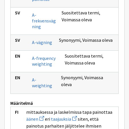
Suositettava termi
,
A-
Voimassa oleva
frekvensväg
ning
Synonyymi
,
Voimassa oleva
A-vägning
Suositettava termi
,
A-frequency
Voimassa oleva
weighting
Synonyymi
,
Voimassa
A-
oleva
weighting
Määritelmä
mittauksessa ja laskelmissa tapa painottaa
Avaa
Avaa
äänen
eri
taajuuksia
siten, että
uuden
uuden
painotus parhaiten jäljittelee ihmisen
ikkunan
ikkunan