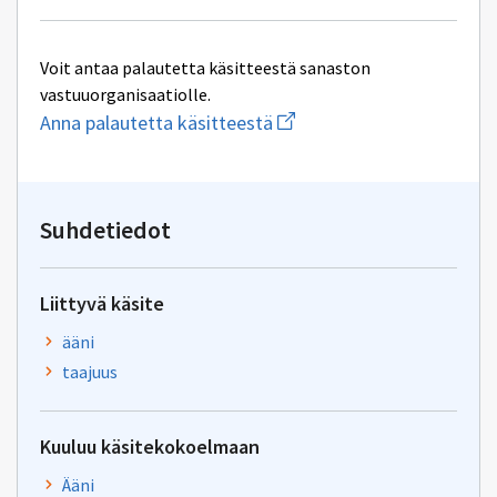
Voit antaa palautetta käsitteestä sanaston
vastuuorganisaatiolle.
Aloita
Anna palautetta käsitteestä
uuden
sähköpostin
kirjoitus
osoitteeseen
yhteentoimivuus.ym@gov.f
Suhdetiedot
Liittyvä käsite
ääni
taajuus
Kuuluu käsitekokoelmaan
Ääni