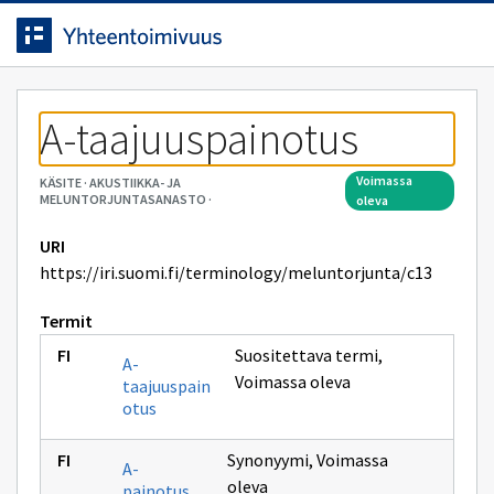
Siirrytty
Siirry suoraan sisältöön.
sivulle
A-taajuuspainotus
voimassa
KÄSITE
·
AKUSTIIKKA- JA
MELUNTORJUNTASANASTO
·
oleva
URI
https://iri.suomi.fi/terminology/meluntorjunta/c13
Termit
Suositettava termi
,
A-
Voimassa oleva
taajuuspain
otus
Synonyymi
,
Voimassa
A-
oleva
painotus