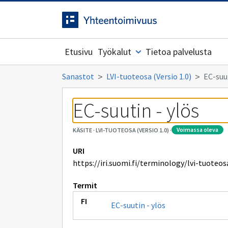
Siirrytty
Siirry suoraan sisältöön.
sivulle
Etusivu
Työkalut
Tietoa palvelusta
Sanastot
LVI-tuoteosa (Versio 1.0)
EC-suut
EC-suutin - ylös
voimassa oleva
KÄSITE
·
LVI-TUOTEOSA (VERSIO 1.0)
·
URI
https://iri.suomi.fi/terminology/lvi-tuote
Termit
EC-suutin - ylös