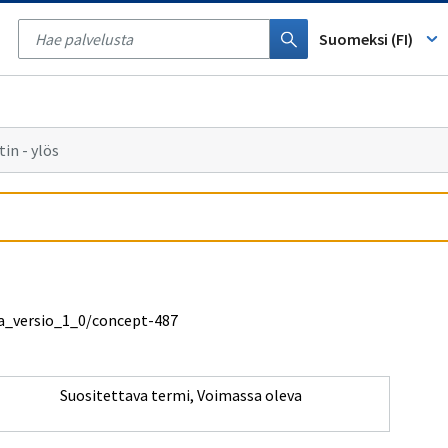
Tyhjennä
haku
Suomeksi (FI)
in - ylös
osa_versio_1_0/concept-487
Suositettava termi
,
Voimassa oleva