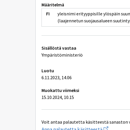
Määritelmä
yleisnimi erityyppisille ylöspäin suu
(laajennetun suojausalueen suutinty
Tekniset
Sisällöstä vastaa
lisätiedot
Ympäristöministeriö
Luotu
6.11.2023, 14.06
Muokattu viimeksi
15.10.2024, 10.15
Voit antaa palautetta käsitteestä sanaston 
Aloita
Anna palautetta käsitteestä