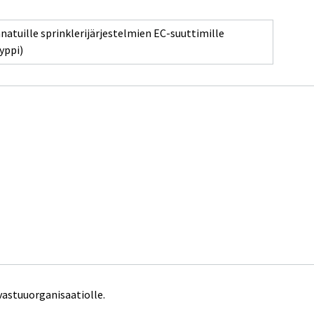
nnatuille sprinklerijärjestelmien EC-suuttimille
yppi)
vastuuorganisaatiolle.