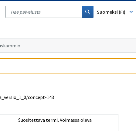
Tyhjennä
haku
Suomeksi (FI)
tuskammio
osa_versio_1_0/concept-143
Suositettava termi
,
Voimassa oleva