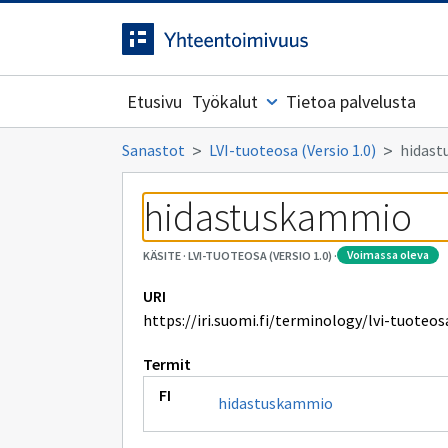
Siirrytty
Siirry suoraan sisältöön.
sivulle
Etusivu
Työkalut
Tietoa palvelusta
Sanastot
LVI-tuoteosa (Versio 1.0)
hidas
hidastuskammio
voimassa oleva
KÄSITE
·
LVI-TUOTEOSA (VERSIO 1.0)
·
URI
https://iri.suomi.fi/terminology/lvi-tuote
Termit
hidastuskammio