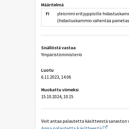
Määritelmä
yleisnimi erityyppisille hidastuskam
(hidastuskammio vähentää painetaso
Tekniset
Sisällöstä vastaa
lisätiedot
Ympäristöministeriö
Luotu
6.11.2023, 14.06
Muokattu viimeksi
15.10.2024, 10.15
Voit antaa palautetta käsitteestä sanaston 
Aloita
Anna palautetta käsitteestä