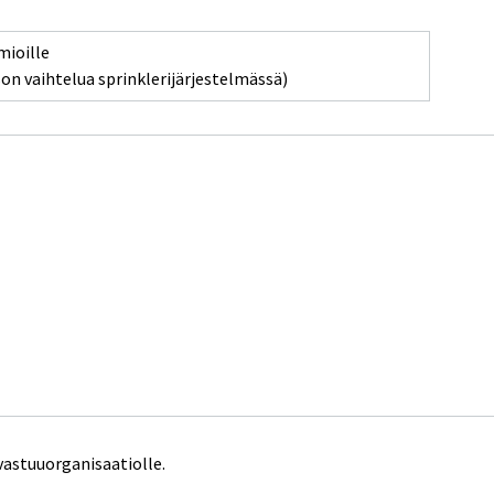
mioille
n vaihtelua sprinklerijärjestelmässä)
vastuuorganisaatiolle.