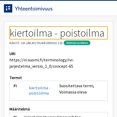
Siirrytty
Siirry suoraan sisältöön.
sivulle
kiertoilma - poistoilma
voimassa oleva
KÄSITE
·
LVI-JÄRJESTELMÄ (VERSIO 1.0)
·
URI
https://iri.suomi.fi/terminology/lvi-
jarjestelma_versio_1_0/concept-65
Termit
Suositettava termi
,
kiertoilma -
Voimassa oleva
poistoilma
Määritelmä