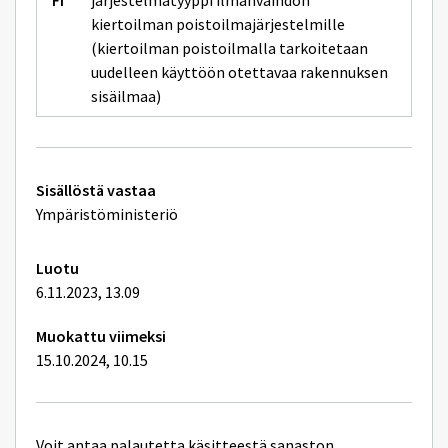
järjestelmätyyppi ilmanvaihdon
kiertoilman poistoilmajärjestelmille
(kiertoilman poistoilmalla tarkoitetaan
uudelleen käyttöön otettavaa rakennuksen
sisäilmaa)
Tekniset
Sisällöstä vastaa
lisätiedot
Ympäristöministeriö
Luotu
6.11.2023, 13.09
Muokattu viimeksi
15.10.2024, 10.15
Voit antaa palautetta käsitteestä sanaston