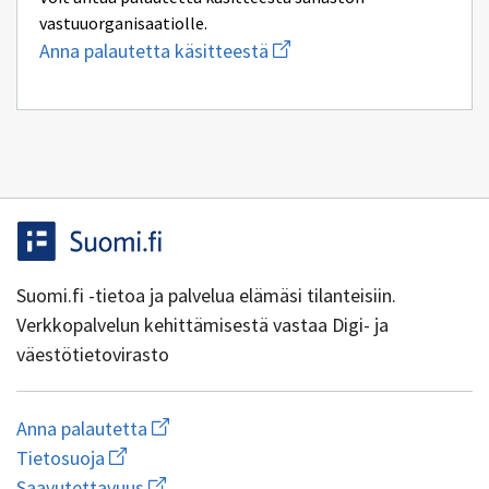
vastuuorganisaatiolle.
Aloita
Anna palautetta käsitteestä
uuden
sähköpostin
kirjoitus
osoitteeseen
yhteentoimivuus.ym@gov.f
Suomi.fi -tietoa ja palvelua elämäsi tilanteisiin.
Verkkopalvelun kehittämisestä vastaa Digi- ja
väestötietovirasto
Aloita
Anna palautetta
uuden
Avaa
Tietosuoja
sähköpostin
linkki
Avaa
kirjoitus
Saavutettavuus