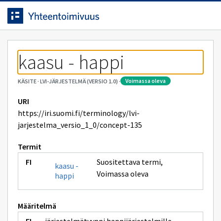
Siirrytty
Siirry suoraan sisältöön.
sivulle
kaasu - happi
voimassa oleva
KÄSITE
·
LVI-JÄRJESTELMÄ (VERSIO 1.0)
·
URI
https://iri.suomi.fi/terminology/lvi-
jarjestelma_versio_1_0/concept-135
Termit
Suositettava termi
,
kaasu -
Voimassa oleva
happi
Määritelmä