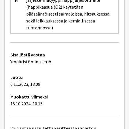
järjestelmätyyppi happijärjestelmille
(happikaasua (O2) käytetään
pääsääntöisesti sairaaloissa, hitsauksessa
sekä leikkauksessa ja kemiallisessa
tuotannossa)
Tekniset
Sisällöstä vastaa
lisätiedot
Ympäristöministeriö
Luotu
6.11.2023, 13.09
Muokattu viimeksi
15.10.2024, 10.15
Voit antaa palautetta käsitteestä sanaston