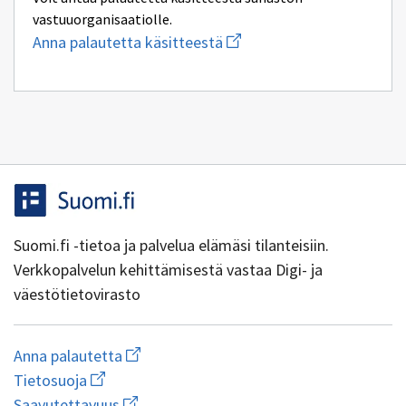
vastuuorganisaatiolle.
Aloita
Anna palautetta käsitteestä
uuden
sähköpostin
kirjoitus
osoitteeseen
yhteentoimivuus.ym@gov.f
Suomi.fi -tietoa ja palvelua elämäsi tilanteisiin.
Verkkopalvelun kehittämisestä vastaa Digi- ja
väestötietovirasto
Aloita
Anna palautetta
uuden
Avaa
Tietosuoja
sähköpostin
linkki
Avaa
kirjoitus
Saavutettavuus