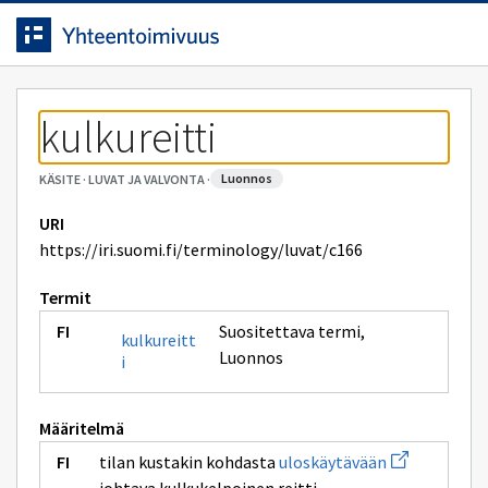
Siirrytty
Siirry suoraan sisältöön.
sivulle
kulkureitti
luonnos
KÄSITE
·
LUVAT JA VALVONTA
·
URI
https://iri.suomi.fi/terminology/luvat/c166
Termit
Suositettava termi
,
kulkureitt
Luonnos
i
Määritelmä
Avaa
tilan kustakin kohdasta
uloskäytävään
uuden