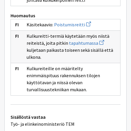
johtava kulkukelpoinen reitti
ikkunan
sivulle
uloskäytävää
Huomautus
Avaa
Käsitekaavio:
Poistumisreitti
uuden
ikkunan
Kulkureitti-termiä käytetään myös niistä
sivulle
Avaa
Poistumisreitti
reiteistä, joita pitkin
tapahtumassa
uuden
kuljetaan paikasta toiseen sekä sisällä että
ikkunan
sivulle
ulkona.
tapahtumassa
Kulkureiteille on määritelty
enimmäispituus rakennuksen tilojen
käyttötavan ja niissä olevan
turvallisuustekniikan mukaan.
Tekniset
Sisällöstä vastaa
lisätiedot
Työ- ja elinkeinoministeriö TEM