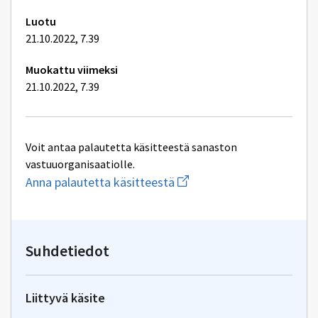
Luotu
21.10.2022, 7.39
Muokattu viimeksi
21.10.2022, 7.39
Voit antaa palautetta käsitteestä sanaston
vastuuorganisaatiolle.
Aloita
Anna palautetta käsitteestä
uuden
sähköpostin
kirjoitus
osoitteeseen
yhteentoimivuus@dvv.fi
Suhdetiedot
Liittyvä käsite