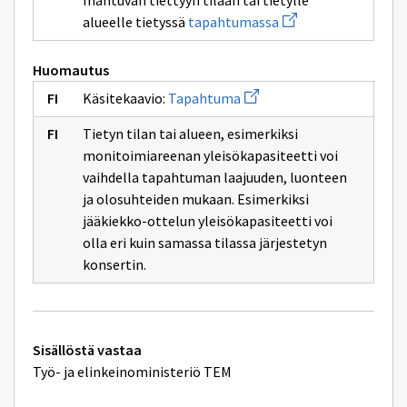
mahtuvan tiettyyn tilaan tai tietylle
ikkunan
sivulle
Avaa
alueelle tietyssä
tapahtumassa
yleisömäärä
uuden
ikkunan
sivulle
Huomautus
tapahtumassa
Avaa
Käsitekaavio:
Tapahtuma
uuden
ikkunan
Tietyn tilan tai alueen, esimerkiksi
sivulle
Tapahtuma
monitoimiareenan yleisökapasiteetti voi
vaihdella tapahtuman laajuuden, luonteen
ja olosuhteiden mukaan. Esimerkiksi
jääkiekko-ottelun yleisökapasiteetti voi
olla eri kuin samassa tilassa järjestetyn
konsertin.
Tekniset
Sisällöstä vastaa
lisätiedot
Työ- ja elinkeinoministeriö TEM