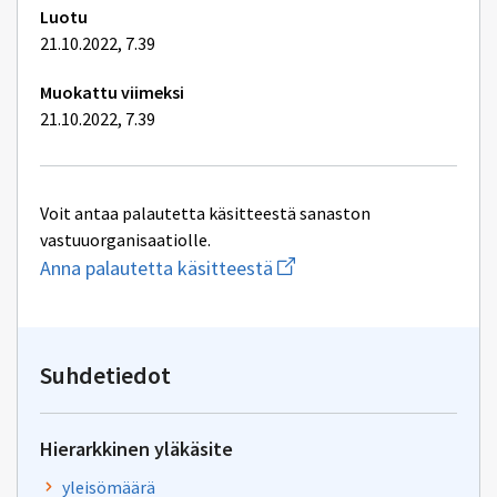
Luotu
21.10.2022, 7.39
Muokattu viimeksi
21.10.2022, 7.39
Voit antaa palautetta käsitteestä sanaston
vastuuorganisaatiolle.
Aloita
Anna palautetta käsitteestä
uuden
sähköpostin
kirjoitus
osoitteeseen
yhteentoimivuus@dvv.fi
Suhdetiedot
Hierarkkinen yläkäsite
yleisömäärä