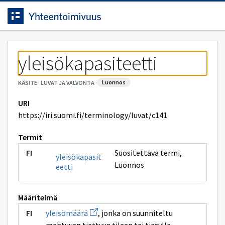
Siirrytty
Siirry suoraan sisältöön.
sivulle
yleisökapasiteetti
luonnos
KÄSITE
·
LUVAT JA VALVONTA
·
URI
https://iri.suomi.fi/terminology/luvat/c141
Termit
Suositettava termi
,
yleisökapasit
Luonnos
eetti
Määritelmä
Avaa
yleisömäärä
, jonka on suunniteltu
uuden