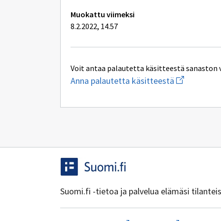
Muokattu viimeksi
8.2.2022, 14.57
Voit antaa palautetta käsitteestä sanaston 
Aloita
Anna palautetta käsitteestä
uuden
sähköpostin
kirjoitus
osoitteesee
yhteentoimi
Suomi.fi -tietoa ja palvelua elämäsi tilante