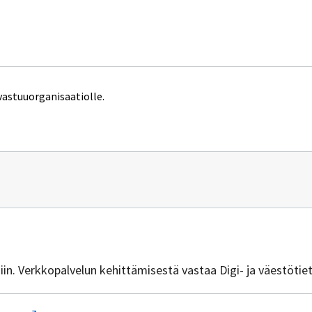
vastuuorganisaatiolle.
n
vuus@dvv.fi
isiin. Verkkopalvelun kehittämisestä vastaa Digi- ja väestötie