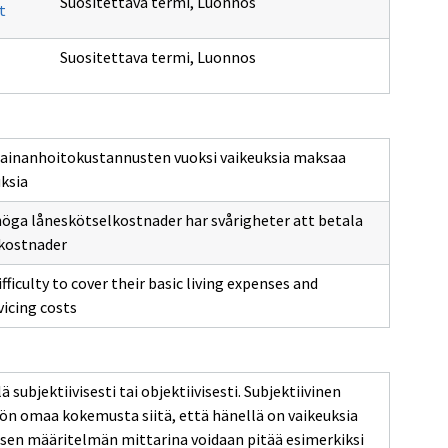
Suositettava termi
,
Luonnos
t
Suositettava termi
,
Luonnos
n lainanhoitokustannusten vuoksi vaikeuksia maksaa
ksia
 höga låneskötselkostnader har svårigheter att betala
kostnader
fficulty to cover their basic living expenses and
icing costs
subjektiivisesti tai objektiivisesti. Subjektiivinen
ön omaa kokemusta siitä, että hänellä on vaikeuksia
visen määritelmän mittarina voidaan pitää esimerkiksi