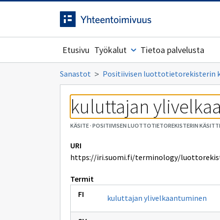
Siirrytty
Siirry suoraan sisältöön.
sivulle
Etusivu
Työkalut
Tietoa palvelusta
Sanastot
Positiivisen luottotietorekisterin 
kuluttajan ylivelk
KÄSITE
·
POSITIIVISEN LUOTTOTIETOREKISTERIN KÄSITT
URI
https://iri.suomi.fi/terminology/luottoreki
Termit
kuluttajan ylivelkaantuminen