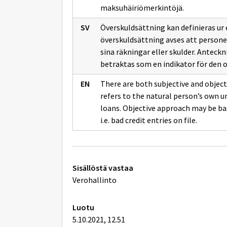
maksuhäiriömerkintöjä.
Överskuldsättning kan definieras ur e
överskuldsättning avses att personen
sina räkningar eller skulder. Antec
betraktas som en indikator för den o
There are both subjective and object
refers to the natural person’s own un
loans. Objective approach may be ba
i.e. bad credit entries on file.
Tekniset
Sisällöstä vastaa
lisätiedot
Verohallinto
Luotu
5.10.2021, 12.51