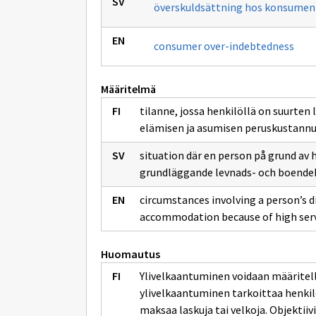
överskuldsättning hos konsumen
consumer over-indebtedness
Määritelmä
tilanne, jossa henkilöllä on suurte
elämisen ja asumisen peruskustannu
situation där en person på grund av
grundläggande levnads- och boende
circumstances involving a person’s di
accommodation because of high serv
Huomautus
Ylivelkaantuminen voidaan määritellä 
ylivelkaantuminen tarkoittaa henkil
maksaa laskuja tai velkoja. Objektii