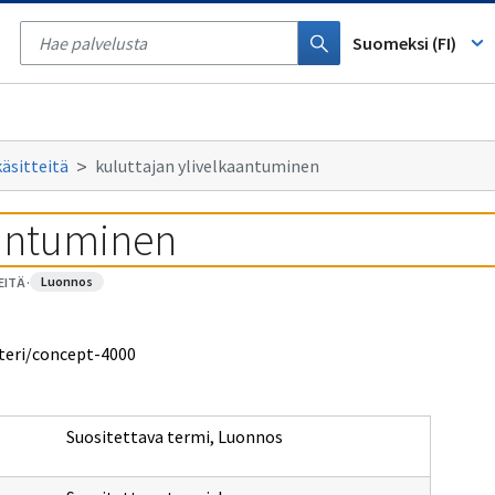
Tyhjennä
haku
Suomeksi (FI)
käsitteitä
kuluttajan ylivelkaantuminen
aantuminen
luonnos
EITÄ
·
steri/concept-4000
Suositettava termi
,
Luonnos