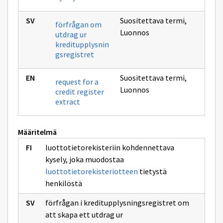
Suositettava termi
,
förfrågan om
Luonnos
utdrag ur
kreditupplysnin
gsregistret
Suositettava termi
,
request for a
Luonnos
credit register
extract
Määritelmä
luottotietorekisteriin kohdennettava
kysely, joka muodostaa
luottotietorekisteriotteen
tietystä
henkilöstä
förfrågan i kreditupplysningsregistret om
att skapa ett utdrag ur