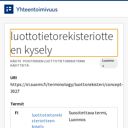
Siirrytty
Siirry suoraan sisältöön.
sivulle
luottotietorekisteriotte
en kysely
luonno
KÄSITE
·
POSITIIVISEN LUOTTOTIETOREKISTERIN
KÄSITTEITÄ
·
s
URI
https://iri.suomi.fi/terminology/luottorekisteri/concept-
3027
Termit
Suositettava termi
,
luottotietoreki
Luonnos
steriotteen
kysely