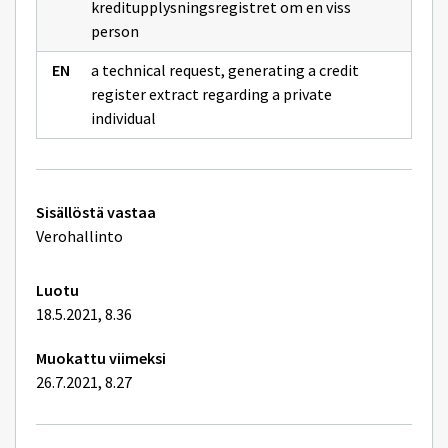
kreditupplysningsregistret om en viss
person
a technical request, generating a credit
register extract regarding a private
individual
Tekniset
Sisällöstä vastaa
lisätiedot
Verohallinto
Luotu
18.5.2021, 8.36
Muokattu viimeksi
26.7.2021, 8.27