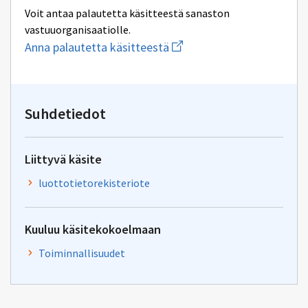
Voit antaa palautetta käsitteestä sanaston
vastuuorganisaatiolle.
Aloita
Anna palautetta käsitteestä
uuden
sähköpostin
kirjoitus
osoitteeseen
yhteentoimivuus@dvv.fi
Suhdetiedot
Liittyvä käsite
luottotietorekisteriote
Kuuluu käsitekokoelmaan
Toiminnallisuudet