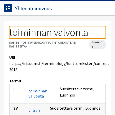
Siirrytty
Siirry suoraan sisältöön.
sivulle
toiminnan valvonta
luonno
KÄSITE
·
POSITIIVISEN LUOTTOTIETOREKISTERIN
KÄSITTEITÄ
·
s
URI
https://iri.suomi.fi/terminology/luottorekisteri/concept-
3018
Termit
Suositettava termi
,
toiminnan
Luonnos
valvonta
Suositettava termi
,
Luonnos
tillsyn