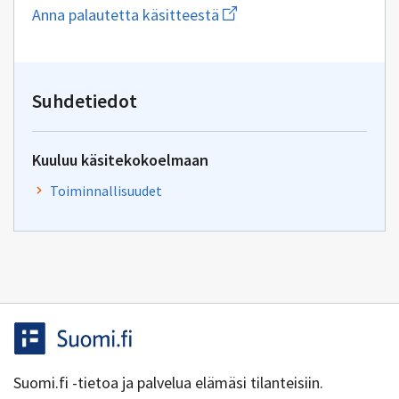
Aloita
Anna palautetta käsitteestä
uuden
sähköpostin
kirjoitus
osoitteeseen
yhteentoimivuus@dvv.fi
Suhdetiedot
Kuuluu käsitekokoelmaan
Toiminnallisuudet
Suomi.fi -tietoa ja palvelua elämäsi tilanteisiin.