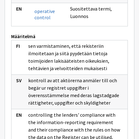
Suositettava termi
,
operative
Luonnos
control
Määritelmä
sen varmistaminen, että rekisteriin
ilmoitetaan ja siitä pyydetään tietoja
toimijoiden lakisääteisten oikeuksien,
tehtävien ja velvoitteiden mukaisesti
kontroll av att aktörerna anmäler till och
begär ur registret uppgifter i
överensstämmelse med deras lagstadgade
rättigheter, uppgifter och skyldigheter
controlling the lenders' compliance with
the information-reporting requirement
and their compliance with the rules on how
the data on the Register can be utilised,